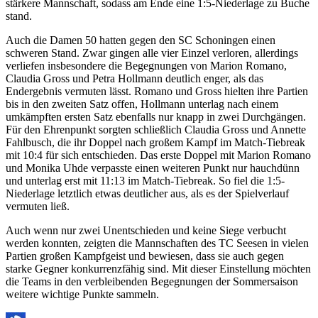
stärkere Mannschaft, sodass am Ende eine 1:5-Niederlage zu Buche
stand.
Auch die Damen 50 hatten gegen den SC Schoningen einen
schweren Stand. Zwar gingen alle vier Einzel verloren, allerdings
verliefen insbesondere die Begegnungen von Marion Romano,
Claudia Gross und Petra Hollmann deutlich enger, als das
Endergebnis vermuten lässt. Romano und Gross hielten ihre Partien
bis in den zweiten Satz offen, Hollmann unterlag nach einem
umkämpften ersten Satz ebenfalls nur knapp in zwei Durchgängen.
Für den Ehrenpunkt sorgten schließlich Claudia Gross und Annette
Fahlbusch, die ihr Doppel nach großem Kampf im Match-Tiebreak
mit 10:4 für sich entschieden. Das erste Doppel mit Marion Romano
und Monika Uhde verpasste einen weiteren Punkt nur hauchdünn
und unterlag erst mit 11:13 im Match-Tiebreak. So fiel die 1:5-
Niederlage letztlich etwas deutlicher aus, als es der Spielverlauf
vermuten ließ.
Auch wenn nur zwei Unentschieden und keine Siege verbucht
werden konnten, zeigten die Mannschaften des TC Seesen in vielen
Partien großen Kampfgeist und bewiesen, dass sie auch gegen
starke Gegner konkurrenzfähig sind. Mit dieser Einstellung möchten
die Teams in den verbleibenden Begegnungen der Sommersaison
weitere wichtige Punkte sammeln.