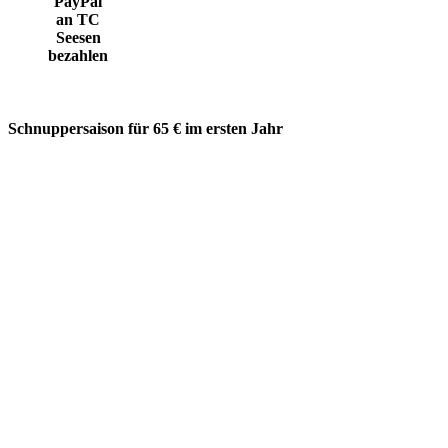
PayPal
an TC
Seesen
bezahlen
Schnuppersaison für 65 € im ersten Jahr