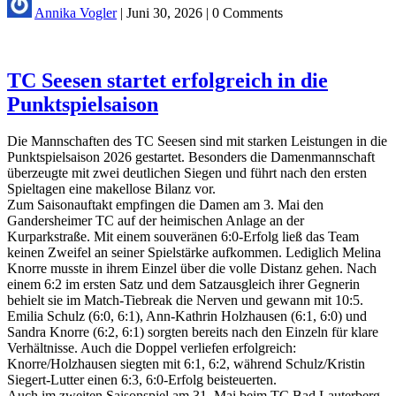
Annika Vogler
|
Juni 30, 2026
|
0 Comments
TC Seesen startet erfolgreich in die
Punktspielsaison
Die Mannschaften des TC Seesen sind mit starken Leistungen in die
Punktspielsaison 2026 gestartet. Besonders die Damenmannschaft
überzeugte mit zwei deutlichen Siegen und führt nach den ersten
Spieltagen eine makellose Bilanz vor.
Zum Saisonauftakt empfingen die Damen am 3. Mai den
Gandersheimer TC auf der heimischen Anlage an der
Kurparkstraße. Mit einem souveränen 6:0-Erfolg ließ das Team
keinen Zweifel an seiner Spielstärke aufkommen. Lediglich Melina
Knorre musste in ihrem Einzel über die volle Distanz gehen. Nach
einem 6:2 im ersten Satz und dem Satzausgleich ihrer Gegnerin
behielt sie im Match-Tiebreak die Nerven und gewann mit 10:5.
Emilia Schulz (6:0, 6:1), Ann-Kathrin Holzhausen (6:1, 6:0) und
Sandra Knorre (6:2, 6:1) sorgten bereits nach den Einzeln für klare
Verhältnisse. Auch die Doppel verliefen erfolgreich:
Knorre/Holzhausen siegten mit 6:1, 6:2, während Schulz/Kristin
Siegert-Lutter einen 6:3, 6:0-Erfolg beisteuerten.
Auch im zweiten Saisonspiel am 31. Mai beim TC Bad Lauterberg