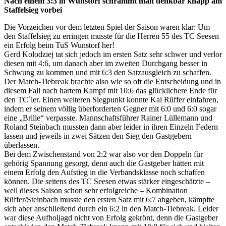
Nach einem 3:3 in Wunstorf schrammt man denkbar knapp am
Staffelsieg vorbei
Die Vorzeichen vor dem letzten Spiel der Saison waren klar: Um
den Staffelsieg zu erringen musste für die Herren 55 des TC Seesen
ein Erfolg beim TuS Wunstorf her!
Gerd Kolodziej tat sich jedoch im ersten Satz sehr schwer und verlor
diesen mit 4:6, um danach aber im zweiten Durchgang besser in
Schwung zu kommen und mit 6:3 den Satzausgleich zu schaffen.
Der Match-Tiebreak brachte also wie so oft die Entscheidung und in
diesem Fall nach hartem Kampf mit 10:6 das glücklichere Ende für
den TC´ler. Einen weiteren Siegpunkt konnte Kai Rüffer einfahren,
indem er seinem völlig überforderten Gegner mit 6:0 und 6:0 sogar
eine „Brille“ verpasste. Mannschaftsführer Rainer Lüllemann und
Roland Steinbach mussten dann aber leider in ihren Einzeln Federn
lassen und jeweils in zwei Sätzen den Sieg den Gastgebern
überlassen.
Bei dem Zwischenstand von 2:2 war also vor den Doppeln für
gehörig Spannung gesorgt, denn auch die Gastgeber hätten mit
einem Erfolg den Aufstieg in die Verbandsklasse noch schaffen
können. Die seitens des TC Seesen etwas stärker eingeschätzte –
weil dieses Saison schon sehr erfolgreiche – Kombination
Rüffer/Steinbach musste den ersten Satz mit 6:7 abgeben, kämpfte
sich aber anschließend durch ein 6:2 in den Match-Tiebreak. Leider
war diese Aufholjagd nicht von Erfolg gekrönt, denn die Gastgeber