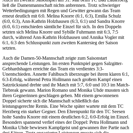
ließ die Damenmannschaft nichts anbrennen. Trotz schwieriger
Wetterbedingungen mit Regen und Gewitter gewann das Team
erneut deutlich mit 6:0. Melina Knorre (6:1, 6:3), Emilia Schulz
(6:0, 6:3), Ann-Kathrin Holzhausen (6:3, 6:1) und Sandra Knorre
(6:0, 6:1) entschieden sämtliche Einzel für sich. In den Doppeln
setzten sich Melina Knorre und Sybille Fuhrmann mit 6:3, 7:5
durch, während Ann-Kathrin Holzhausen und Annika Vogler mit
6:1, 6:3 den Schlusspunkt zum zweiten Kantersieg der Saison
setzten.
Auch die Damen-50-Mannschaft zeigte zum Saisonstart
ansprechende Leistungen. Im ersten Punktspiel gegen Salzgitter-
Gebhardshagen erreichte das Team ein verdientes 3:3-
Unentschieden. Annette Fahlbusch überzeugte bei ihrem klaren 6:1,
6:3-Erfolg, während Petra Hollmann nach großem Kampf einen
Satzrückstand drehte und ihr Match mit 5:7, 6:0 und 10:3 im Match-
Tiebreak gewann. Marion Romano und Monika Uhde mussten sich
ihren Gegnerinnen geschlagen geben. Mit einem gewonnenen
Doppel sicherte sich die Mannschaft schließlich das
leistungsgerechte Remis. Eine Woche später wartete mit dem TC
Herzberg ein starker Gegner. Den Ehrenpunkt für den TC Seesen
holte Sandra Knorre mit einem deutlichen 6:2, 6:0-Erfolg im Einzel.
Besonders spannend verlief eines der Doppel: Petra Hollmann und
Monika Uhde bewiesen Kampfgeist und gewannen ihre Partie nach
drei Sätzen. Trotz engagierter Leistungen musste sich die