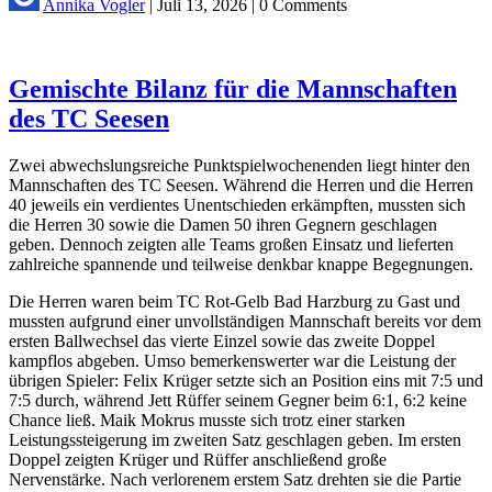
Annika Vogler
|
Juli 13, 2026
|
0 Comments
Gemischte Bilanz für die Mannschaften
des TC Seesen
Zwei abwechslungsreiche Punktspielwochenenden liegt hinter den
Mannschaften des TC Seesen. Während die Herren und die Herren
40 jeweils ein verdientes Unentschieden erkämpften, mussten sich
die Herren 30 sowie die Damen 50 ihren Gegnern geschlagen
geben. Dennoch zeigten alle Teams großen Einsatz und lieferten
zahlreiche spannende und teilweise denkbar knappe Begegnungen.
Die Herren waren beim TC Rot-Gelb Bad Harzburg zu Gast und
mussten aufgrund einer unvollständigen Mannschaft bereits vor dem
ersten Ballwechsel das vierte Einzel sowie das zweite Doppel
kampflos abgeben. Umso bemerkenswerter war die Leistung der
übrigen Spieler: Felix Krüger setzte sich an Position eins mit 7:5 und
7:5 durch, während Jett Rüffer seinem Gegner beim 6:1, 6:2 keine
Chance ließ. Maik Mokrus musste sich trotz einer starken
Leistungssteigerung im zweiten Satz geschlagen geben. Im ersten
Doppel zeigten Krüger und Rüffer anschließend große
Nervenstärke. Nach verlorenem erstem Satz drehten sie die Partie