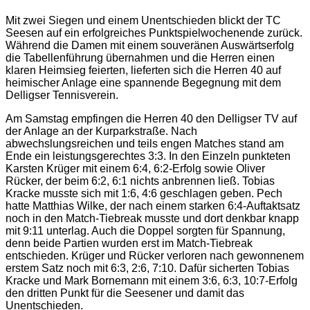
Mit zwei Siegen und einem Unentschieden blickt der TC
Seesen auf ein erfolgreiches Punktspielwochenende zurück.
Während die Damen mit einem souveränen Auswärtserfolg
die Tabellenführung übernahmen und die Herren einen
klaren Heimsieg feierten, lieferten sich die Herren 40 auf
heimischer Anlage eine spannende Begegnung mit dem
Delligser Tennisverein.
Am Samstag empfingen die Herren 40 den Delligser TV auf
der Anlage an der Kurparkstraße. Nach
abwechslungsreichen und teils engen Matches stand am
Ende ein leistungsgerechtes 3:3. In den Einzeln punkteten
Karsten Krüger mit einem 6:4, 6:2-Erfolg sowie Oliver
Rücker, der beim 6:2, 6:1 nichts anbrennen ließ. Tobias
Kracke musste sich mit 1:6, 4:6 geschlagen geben. Pech
hatte Matthias Wilke, der nach einem starken 6:4-Auftaktsatz
noch in den Match-Tiebreak musste und dort denkbar knapp
mit 9:11 unterlag. Auch die Doppel sorgten für Spannung,
denn beide Partien wurden erst im Match-Tiebreak
entschieden. Krüger und Rücker verloren nach gewonnenem
erstem Satz noch mit 6:3, 2:6, 7:10. Dafür sicherten Tobias
Kracke und Mark Bornemann mit einem 3:6, 6:3, 10:7-Erfolg
den dritten Punkt für die Seesener und damit das
Unentschieden.