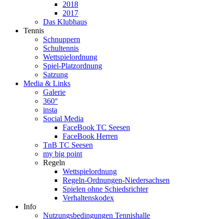
2018
2017
Das Klubhaus
Tennis
Schnuppern
Schultennis
Wettspielordnung
Spiel-Platzordnung
Satzung
Media & Links
Galerie
360°
insta
Social Media
FaceBook TC Seesen
FaceBook Herren
TnB TC Seesen
my big point
Regeln
Wettspielordnung
Regeln-Ordnungen-Niedersachsen
Spielen ohne Schiedsrichter
Verhaltenskodex
Info
Nutzungsbedingungen Tennishalle