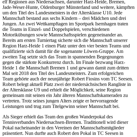
elf Regionen aus Niedersachsen, darunter Harz-Heide, Bremen,
Jade-Weser-Hunte, Oldenburger Münsterland und weitere, kämpften
um den Titel des Landesmeisters in der Altersklasse U10. Jede
Mannschaft bestand aus sechs Kindern – drei Mädchen und drei
Jungen. An zwei Wettkampftagen im Sportpark Isernhagen traten
die Teams in Einzel- und Doppelspielen, verschiedenen
Motorikübungen sowie Mannschaftsspielen gegeneinander an.
Bereits am ersten Turniertag sicherte sich die Mannschaft unserer
Region Harz-Heide 1 einen Platz unter den vier besten Teams und
qualifizierte sich damit für die sogenannte Löwen-Gruppe. Am
zweiten Tag setzte sich das Team in spannenden Begegnungen
gegen die stärkste Konkurrenz durch. Im Finale bezwang Harz-
Heide 1 die Mannschaft Bremen 1 und gewann damit zum dritten
Mal seit 2018 den Titel des Landesmeisters. Zum erfolgreichen
Team gehörte auch der neunjährige Robert Fiosins vom TC Seesen.
Robert belegt aktuell Platz zwei der niedersächsischen Rangliste in
der Altersklasse U9 und erhielt die Möglichkeit, seine Region
gemeinsam mit seinen ein Jahr älteren Mannschaftskameraden zu
vertreten. Trotz seines jungen Alters zeigte er hervorragende
Leistungen und trug zum Titelgewinn seiner Mannschaft bei.
Als Sieger erhielt das Team den großen Wanderpokal des
Tennisverbandes Niedersachsen-Bremen. Traditionell wird dieser
Pokal nacheinander in den Vereinen der Mannschaftsmitglieder
präsentiert. Nun durfte auch Robert den Pokal in TC Seesen in