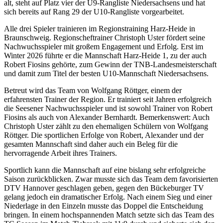
alt, steht auf Platz vier der U9-Rangliste Niedersachsens und hat
sich bereits auf Rang 29 der U10-Rangliste vorgearbeitet.
Alle drei Spieler trainieren im Regionstraining Harz-Heide in
Braunschweig. Regionscheftrainer Christoph Uster fördert seine
Nachwuchsspieler mit großem Engagement und Erfolg. Erst im
Winter 2026 führte er die Mannschaft Harz-Heide 1, zu der auch
Robert Fiosins gehörte, zum Gewinn der TNB-Landesmeisterschaft
und damit zum Titel der besten U10-Mannschaft Niedersachsens.
Betreut wird das Team von Wolfgang Röttger, einem der
erfahrensten Trainer der Region. Er trainiert seit Jahren erfolgreich
die Seesener Nachwuchsspieler und ist sowohl Trainer von Robert
Fiosins als auch von Alexander Bernhardt. Bemerkenswert: Auch
Christoph Uster zählt zu den ehemaligen Schülern von Wolfgang
Röttger. Die sportlichen Erfolge von Robert, Alexander und der
gesamten Mannschaft sind daher auch ein Beleg für die
hervorragende Arbeit ihres Trainers.
Sportlich kann die Mannschaft auf eine bislang sehr erfolgreiche
Saison zurückblicken. Zwar musste sich das Team dem favorisierten
DTV Hannover geschlagen geben, gegen den Bückeburger TV
gelang jedoch ein dramatischer Erfolg. Nach einem Sieg und einer
Niederlage in den Einzeln musste das Doppel die Entscheidung
bringen. In einem hochspannenden Match setzte sich das Team des