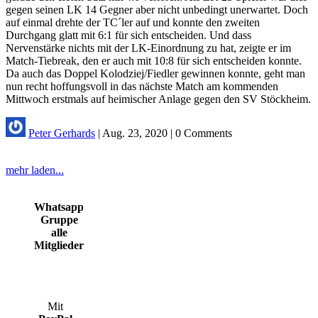
gegen seinen LK 14 Gegner aber nicht unbedingt unerwartet. Doch
auf einmal drehte der TC´ler auf und konnte den zweiten
Durchgang glatt mit 6:1 für sich entscheiden. Und dass
Nervenstärke nichts mit der LK-Einordnung zu hat, zeigte er im
Match-Tiebreak, den er auch mit 10:8 für sich entscheiden konnte.
Da auch das Doppel Kolodziej/Fiedler gewinnen konnte, geht man
nun recht hoffungsvoll in das nächste Match am kommenden
Mittwoch erstmals auf heimischer Anlage gegen den SV Stöckheim.
Peter Gerhards
|
Aug. 23, 2020
|
0 Comments
mehr laden...
Whatsapp
Gruppe
alle
Mitglieder
Mit