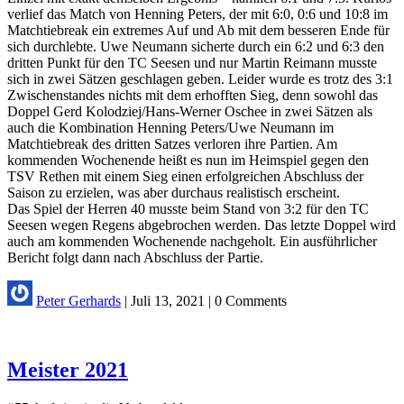
verlief das Match von Henning Peters, der mit 6:0, 0:6 und 10:8 im
Matchtiebreak ein extremes Auf und Ab mit dem besseren Ende für
sich durchlebte. Uwe Neumann sicherte durch ein 6:2 und 6:3 den
dritten Punkt für den TC Seesen und nur Martin Reimann musste
sich in zwei Sätzen geschlagen geben. Leider wurde es trotz des 3:1
Zwischenstandes nichts mit dem erhofften Sieg, denn sowohl das
Doppel Gerd Kolodziej/Hans-Werner Oschee in zwei Sätzen als
auch die Kombination Henning Peters/Uwe Neumann im
Matchtiebreak des dritten Satzes verloren ihre Partien. Am
kommenden Wochenende heißt es nun im Heimspiel gegen den
TSV Rethen mit einem Sieg einen erfolgreichen Abschluss der
Saison zu erzielen, was aber durchaus realistisch erscheint.
Das Spiel der Herren 40 musste beim Stand von 3:2 für den TC
Seesen wegen Regens abgebrochen werden. Das letzte Doppel wird
auch am kommenden Wochenende nachgeholt. Ein ausführlicher
Bericht folgt dann nach Abschluss der Partie.
Peter Gerhards
|
Juli 13, 2021
|
0 Comments
Meister 2021