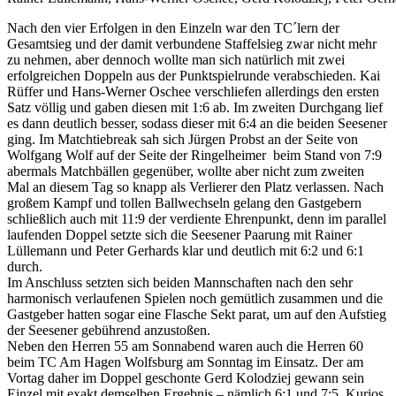
Nach den vier Erfolgen in den Einzeln war den TC´lern der
Gesamtsieg und der damit verbundene Staffelsieg zwar nicht mehr
zu nehmen, aber dennoch wollte man sich natürlich mit zwei
erfolgreichen Doppeln aus der Punktspielrunde verabschieden. Kai
Rüffer und Hans-Werner Oschee verschliefen allerdings den ersten
Satz völlig und gaben diesen mit 1:6 ab. Im zweiten Durchgang lief
es dann deutlich besser, sodass dieser mit 6:4 an die beiden Seesener
ging. Im Matchtiebreak sah sich Jürgen Probst an der Seite von
Wolfgang Wolf auf der Seite der Ringelheimer beim Stand von 7:9
abermals Matchbällen gegenüber, wollte aber nicht zum zweiten
Mal an diesem Tag so knapp als Verlierer den Platz verlassen. Nach
großem Kampf und tollen Ballwechseln gelang den Gastgebern
schließlich auch mit 11:9 der verdiente Ehrenpunkt, denn im parallel
laufenden Doppel setzte sich die Seesener Paarung mit Rainer
Lüllemann und Peter Gerhards klar und deutlich mit 6:2 und 6:1
durch.
Im Anschluss setzten sich beiden Mannschaften nach den sehr
harmonisch verlaufenen Spielen noch gemütlich zusammen und die
Gastgeber hatten sogar eine Flasche Sekt parat, um auf den Aufstieg
der Seesener gebührend anzustoßen.
Neben den Herren 55 am Sonnabend waren auch die Herren 60
beim TC Am Hagen Wolfsburg am Sonntag im Einsatz. Der am
Vortag daher im Doppel geschonte Gerd Kolodziej gewann sein
Einzel mit exakt demselben Ergebnis – nämlich 6:1 und 7:5. Kurios