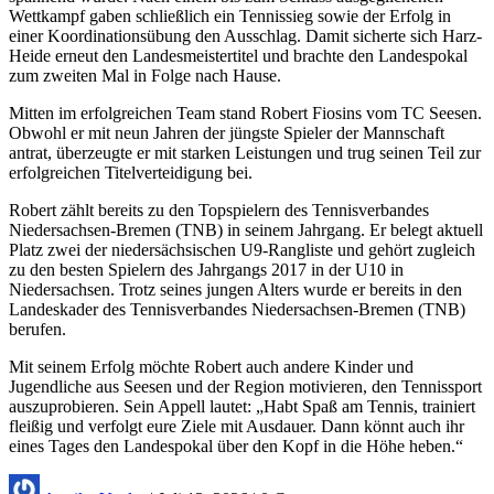
Wettkampf gaben schließlich ein Tennissieg sowie der Erfolg in
einer Koordinationsübung den Ausschlag. Damit sicherte sich Harz-
Heide erneut den Landesmeistertitel und brachte den Landespokal
zum zweiten Mal in Folge nach Hause.
Mitten im erfolgreichen Team stand Robert Fiosins vom TC Seesen.
Obwohl er mit neun Jahren der jüngste Spieler der Mannschaft
antrat, überzeugte er mit starken Leistungen und trug seinen Teil zur
erfolgreichen Titelverteidigung bei.
Robert zählt bereits zu den Topspielern des Tennisverbandes
Niedersachsen-Bremen (TNB) in seinem Jahrgang. Er belegt aktuell
Platz zwei der niedersächsischen U9-Rangliste und gehört zugleich
zu den besten Spielern des Jahrgangs 2017 in der U10 in
Niedersachsen. Trotz seines jungen Alters wurde er bereits in den
Landeskader des Tennisverbandes Niedersachsen-Bremen (TNB)
berufen.
Mit seinem Erfolg möchte Robert auch andere Kinder und
Jugendliche aus Seesen und der Region motivieren, den Tennissport
auszuprobieren. Sein Appell lautet: „Habt Spaß am Tennis, trainiert
fleißig und verfolgt eure Ziele mit Ausdauer. Dann könnt auch ihr
eines Tages den Landespokal über den Kopf in die Höhe heben.“