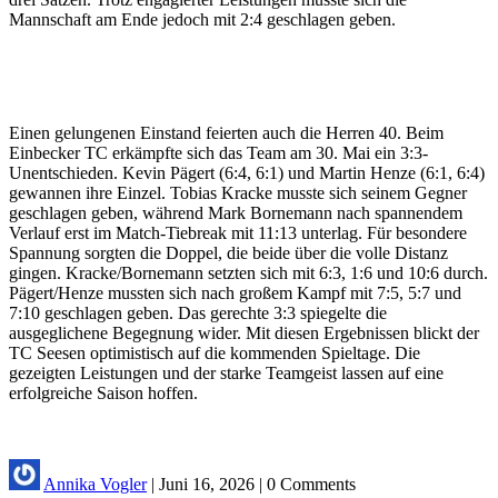
Mannschaft am Ende jedoch mit 2:4 geschlagen geben.
Einen gelungenen Einstand feierten auch die Herren 40. Beim
Einbecker TC erkämpfte sich das Team am 30. Mai ein 3:3-
Unentschieden. Kevin Pägert (6:4, 6:1) und Martin Henze (6:1, 6:4)
gewannen ihre Einzel. Tobias Kracke musste sich seinem Gegner
geschlagen geben, während Mark Bornemann nach spannendem
Verlauf erst im Match-Tiebreak mit 11:13 unterlag. Für besondere
Spannung sorgten die Doppel, die beide über die volle Distanz
gingen. Kracke/Bornemann setzten sich mit 6:3, 1:6 und 10:6 durch.
Pägert/Henze mussten sich nach großem Kampf mit 7:5, 5:7 und
7:10 geschlagen geben. Das gerechte 3:3 spiegelte die
ausgeglichene Begegnung wider. Mit diesen Ergebnissen blickt der
TC Seesen optimistisch auf die kommenden Spieltage. Die
gezeigten Leistungen und der starke Teamgeist lassen auf eine
erfolgreiche Saison hoffen.
Annika Vogler
|
Juni 16, 2026
|
0 Comments