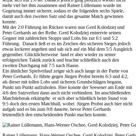
mehr viel bei ihm zusammen und Rainer Lüllemann wurde im
Gegenzug immer sicherer, sodass er die folgenden sechs Spiele,
damit auch den zweiten Satz und das gesamte Match gewinnen
konnte.
Mit der 2:0 Führung im Rücken waren nun Gerd Kolodziej und
Peter Gerhards an der Reihe. Gerd Kolodziej entnervte seinen
Gegner mit zahlreichen Stopps und Lobs bis zur 6:1 und 5:2
Führung. Danach ließ er es im Zeichen des sicheren Sieges jedoch
etwas lockerer angehen und sah sich auf ein Mal dem 5:5 Ausgleich
gegenüber. Glücklicherweise fand er aber wieder zu seiner
erfolgreichen Taktik zurück und brachte schließlich auch den
zweiten Durchgang mit 7:5 nach Hause.
Ein ähnlicher Spielverlauf zeigte sich auch lange in der Partie von
Peter Gerhards. Er führte gegen Jürgen Probst bereits 6:3 und 4:2,
als dieser mit tollen Lobs und sicheren Grundschlägen begann,
Punkt um Punkt aufzuholen. Hier konnte der Seesener am Ende mit
4:6 den Satzverlust dann auch nicht verhindern. Im anschließenden
Matchtiebreak erkämpfte er sich aber schließlich beim Stand von
9:5 doch den ersten Matchball, wobei Jürgen Probst auch hier nicht
aufgab und es bis zum 9:8 dauerte, bevor Peter Gerhards
letztendlich den entscheidenden Punkt machen konnte.
Rainer Lüllemann, Hans-Werner Oschee, Gerd Kolodziej, Peter Gerh