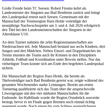
Große Freude beim TC Seesen: Robert Fiosins kehrt als
Landesmeister der Jüngsten aus Bad Bentheim zurück und bringt
den Landespokal erneut nach Seesen. Gemeinsam mit der
Mannschaft der Tennisregion Harz-Heide verteidigte der
neunjährige Nachwuchsspieler am 3. und 4. Juli 2026 erfolgreich
den Titel bei den Landesmeisterschaften der Jüngsten in der
Altersklasse U10.
An dem Turnier nahmen die zehn Regionsmannschaften aus
Niedersachsen teil. Jede Mannschaft bestand aus sechs Kindern, drei
Jungen und drei Mädchen. Neben Einzel- und Doppelmatches im
Tennis mussten die Teams auch ihr Können in den Disziplinen
Athletik, Fußball und Koordination unter Beweis stellen. Nur das
vielseitigste Team konnte sich am Ende den begehrten Landespokal
sichern.
Die Mannschaft der Region Harz-Heide, die bereits als
Titelverteidiger nach Bad Bentheim gereist war, zeigte während des
gesamten Wochenendes starke Leistungen. Bereits am ersten
Turniertag qualifizierte sich das Team über die anspruchsvolle
Löwengruppe mit den vier stärksten Mannschaften für die
Endrunde. Im Halbfinale wurde die Region Osnabrück souverän
besiegt, bevor es im Finale gegen Bremen noch einmal richtig
spannend wurde. Nach einem bis zum Schluss ausgeglichenen