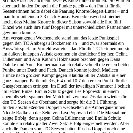
Schulz/Hölscher auch ein besseres Ende finden können. So wurden
aber auch in den Doppeln die Punkte geteilt – den Punkt für die
Seesenerinnen holte dabei die Paarung Knorre/Siegert-Lutter – und
man fuhr mit einem 3:3 nach Hause. Bemerkenswert ist hierbei
noch, dass Melina Knorre in dieser Saison sowohl alle ihre fünf
Einzel wie auch ihre fünf Doppel mit unterschiedlichen Partnerinnen
gewinnen konnte.
Am vergangenen Wochenende stand nun das letzte Punktspiel
gegen den TC Ambergau Bockenem an – und zwar abermals ein
Auswärtsspiel. Im Vorfeld war eins klar: Für die TC´lerinnen musste
im äußerst knappen Aufstiegsrennen ein deutlicher Sieg her. Celina
Lüllemann und Ann-Kathrin Holzhausen brachten gegen Dana
Dahlke und Anna Emmermann auch relativ schnell die ersten beiden
Punkte unter Dach und Fach. Danach konnte jedoch Madleen
Hunze nach großem Kampf gegen Klaudia Stiller-Zabska in einer
ganz knappen Partie mit 3:6, 6:4 und 10:7 den ersten Punkt für die
Gastgeberinnen erringen. Im Duell der jeweiligen Nummer 1 behielt
im letzten Einzel Emilia Schulz gegen Lea Popowski in einem
ebenfalls sehr spannenden Match mit zweimal 7:6 dann wieder für
den TC Seesen die Oberhand und sorgte für die 3:1 Führung.
In den abschließenden Doppeln wechselten die Ambergauerinnen
Nicole Radke an der Seite von Lea Popowski ein. Die Maßnahme
zeigte Erfolg, denn gegen Celina Lüllemann und Emilia Schulz
konnte ein relativ glatter Zwei-Satz-Erfolg eingespielt werden. Aber
auch die Damen vom TC Seesen hatten für das Doppel noch eine