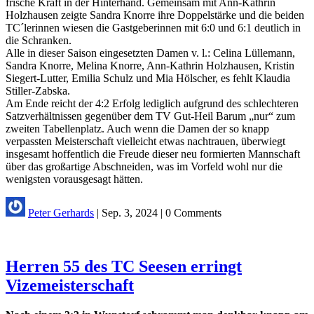
frische Kraft in der Hinterhand. Gemeinsam mit Ann-Kathrin
Holzhausen zeigte Sandra Knorre ihre Doppelstärke und die beiden
TC´lerinnen wiesen die Gastgeberinnen mit 6:0 und 6:1 deutlich in
die Schranken.
Alle in dieser Saison eingesetzten Damen v. l.: Celina Lüllemann,
Sandra Knorre, Melina Knorre, Ann-Kathrin Holzhausen, Kristin
Siegert-Lutter, Emilia Schulz und Mia Hölscher, es fehlt Klaudia
Stiller-Zabska.
Am Ende reicht der 4:2 Erfolg lediglich aufgrund des schlechteren
Satzverhältnissen gegenüber dem TV Gut-Heil Barum „nur“ zum
zweiten Tabellenplatz. Auch wenn die Damen der so knapp
verpassten Meisterschaft vielleicht etwas nachtrauen, überwiegt
insgesamt hoffentlich die Freude dieser neu formierten Mannschaft
über das großartige Abschneiden, was im Vorfeld wohl nur die
wenigsten vorausgesagt hätten.
Peter Gerhards
|
Sep. 3, 2024
|
0 Comments
Herren 55 des TC Seesen erringt
Vizemeisterschaft