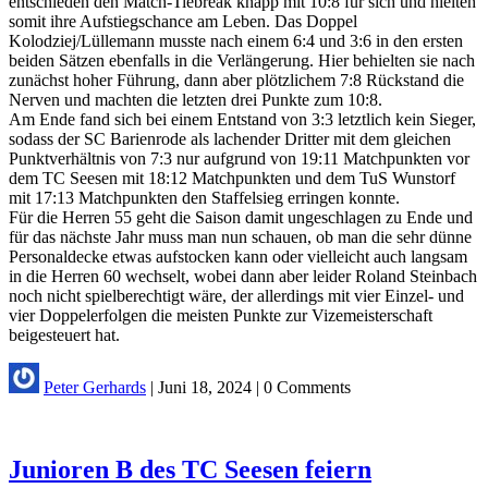
entschieden den Match-Tiebreak knapp mit 10:8 für sich und hielten
somit ihre Aufstiegschance am Leben. Das Doppel
Kolodziej/Lüllemann musste nach einem 6:4 und 3:6 in den ersten
beiden Sätzen ebenfalls in die Verlängerung. Hier behielten sie nach
zunächst hoher Führung, dann aber plötzlichem 7:8 Rückstand die
Nerven und machten die letzten drei Punkte zum 10:8.
Am Ende fand sich bei einem Entstand von 3:3 letztlich kein Sieger,
sodass der SC Barienrode als lachender Dritter mit dem gleichen
Punktverhältnis von 7:3 nur aufgrund von 19:11 Matchpunkten vor
dem TC Seesen mit 18:12 Matchpunkten und dem TuS Wunstorf
mit 17:13 Matchpunkten den Staffelsieg erringen konnte.
Für die Herren 55 geht die Saison damit ungeschlagen zu Ende und
für das nächste Jahr muss man nun schauen, ob man die sehr dünne
Personaldecke etwas aufstocken kann oder vielleicht auch langsam
in die Herren 60 wechselt, wobei dann aber leider Roland Steinbach
noch nicht spielberechtigt wäre, der allerdings mit vier Einzel- und
vier Doppelerfolgen die meisten Punkte zur Vizemeisterschaft
beigesteuert hat.
Peter Gerhards
|
Juni 18, 2024
|
0 Comments
Junioren B des TC Seesen feiern