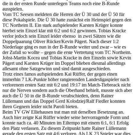
die in der ersten Runde unterlegen Teams noch eine B-Runde
ausspielen.
Vom TC Seesen meldeten die Herren der Ü 30 und der Ü 50 für
diese Pokalspiele. Die Ü 30 hatte zunächst ein Heimspiel gegen den
TC Northeim II. Ein stark aufspielender Karsten Krüger konnte
hierbei sein Einzel klar mit 6:2 und 6:2 gewinnen. Tobias Kracke
verlor jedoch sein Einzel leider ebenso in zwei Sätzen wie die
Doppelpaarung Oliver Rücker/Kevin Pägert. Nach dieser 1:2
Niederlage ging es nun in der B-Runde weiter und zwar – wie es
der Zufall so wollte – gegen die erste Vertretung vom TC Northeim.
Jobst-Martin Kocea und Tobias Kracke in den Einzeln sowie Kevin
Pägert und Karsten Krüger im Doppel blieben diesmal allerdings
allesamt ohne Satzgewinn und sind damit ausgeschieden.
Trotz eines famos aufspielenden Kai Rüffer, der gegen einen
immerhin 7 LK-Punkte höher rangierenden Landesligaspieler nach
verlorenem ersten Satz mit 6:2 und 19:17 im Match-Tiebreack nicht
nur die Nerven sondern auch die Oberhand behielt, musste sich aber
auch die Ü 50 in die B-Runde verabschieden, denn Rainer
Lüllemann und das Doppel Gerd Kolodziej/Ralf Fiedler konnten
ihren Gegnern leider nicht Paroli bieten.
Beim TV GW Elliehausen trat man mit derselben Besetzung an.
Auch hier zeigte Kai Rüffer wieder seine hervorragende Form und
konnte nach ca. 40 Minuten im Eiltempo mit einem 6:1, 6:1 Erfolg
den Platz verlassen. Zu diesem Zeitpunkt hatte Rainer Lüllemann
gerade den ersten Satz mit 4:6 verloren. Als LK 23 Spieler war dies