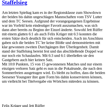
Staffelsieg
Am letzten Spieltag kam es in der Regionsklasse zum Showdown
der beiden bis dahin ungeschlagen Mannschaften vom TSV Lutter
und dem TC Seesen. Aufgrund der vorangegangenen Ergebnisse
war im Vorfeld kein eindeutiger Favorit auszumachen, was sich
dann aber bereits zu Beginn der Einzel änderte. Sowohl Jett Rüffer
mit einem glatten 6:1 als auch Felix Krüger mit 6:3 konnten die
ersten Sätze doch deutlich für sich entscheiden. Auch im Anschluss
gaben sich die beiden TC´ler keine Blöße und demonstrierten mit
klar gewonnen zweiten Durchgängen ihre Überlegenheit. Damit
stand der Staffelsieg bereist fest und das abschließende Doppel war
nur noch ein Schaulaufen. Mit 6:3 und 6:1 überließen sie den
Gastgebern auch hier keinen Satz.
Mit 10:0 Punkten, 15 von 15 gewonnenen Matches und nur einem
einzigen verloren Satz geht es nun in die Pokalrunde, die nach den
Sommerfreien ausgetragen wird. Es bleibt zu hoffen, dass die beiden
Seesener Youngster ihre gute Form bis dahin konservieren können,
um vielleicht bei Titelvergabe ein Wörtchen mitreden zu können.
Felix Krüger und Jett Rüffer