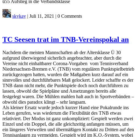
ü55 Aufstieg in die Verbandsklasse
skykay
|
Juli 11, 2021
|
0 Comments
TC Seesen trat im TNB-Vereinspokal an
Nachdem die meisten Mannschaften ab der Altersklasse Ü 30
aufgrund überwiegend sicherlich angebrachter, aber durch die
Vereine nicht einhaltbarer Corona-Vorgaben vom Tennisverband
Niedersachsen-Bremen e.V. (TNB) vom regulären Punktspielbetrieb
zurückgezogen hatten, wurden die Maßgaben kurz darauf auf ein
sinnvolles und durchführbares Maß gelockert. Leider schaffte es der
TNB dann nicht mehr, die Punktspiele doch noch durchführen zu
lassen, obwohl die Spielpläne und Ansetzungen bereits alle
festgelegt waren. Die Mühlen mahlen halt auch in Sportverbänden –
obwohl dies paradox klingt – sehr langsam.
Als kleiner Ersatz wurde jedoch kurzer Hand eine Pokalrunde ins
Leben gerufen, was wiederum die Flexibilität des TNB etwas
relativiert. Der Modus ist ganz unkompliziert: Gespielt werden zwei
Einzel und ein Doppel, die alle gleichzeitig anfangen müssen, um
ein längeres Verweilen und übermäßigen Kontakt zu Dritten auf den
Tennisanlagen zu vermeiden. Gespielt wird im K.O.-System, wobei