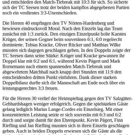
und entschieden den Match-Tiebreak mit 10:3 für sich. So sicherte
sich der TC Seesen trotz der beiden kampflos abgegebenen Partien
noch ein verdientes 3:3-Unentschieden.
Die Herren 40 empfingen den TV Nörten-Hardenberg und
bewiesen eindrucksvoll Moral. Nach den Einzeln lag das Team
zunächst mit 1:3 zurück. Den einzigen Einzelpunkt holte Karsten
Krüger, der seinen Gegner beim souveränen 6:1, 6:0 regelrecht
dominierte. Tobias Kracke, Oliver Rücker und Matthias Wilke
mussten sich dagegen geschlagen geben. In den Doppeln zeigte der
TC Seesen dann seine Stärke: Krüger und Kracke gewannen ihr
Doppel klar mit 6:2 und 6:1, während Kevin Pägert und Mark
Bornemann nach einem spannenden Match-Tiebreak und
abgewehrtem Matchball nach knapp drei Stunden mit 11:9 den
entscheidenden dritten Punkt einfuhren. Dank dieser starken
Doppelbilanz durfte sich die Mannschaft am Ende noch über ein
leistungsgerechtes 3:3 freuen.
Für die Herren 30 verlief der Heimspieltag gegen den TV Salzgitter-
Gebhardshagen weniger erfolgreich. Gegen die spielstarken Gäste
gelang lediglich Marius Lange-Cordes ein Einzelsieg. Mit einer
konzentrierten Leistung setzte er sich souverän mit 6:3 und 6:2
durch und sorgte damit für den Ehrenpunkt. Kevin Pägert, Finn
Riefling und Jan Riefling mussten sich in ihren Einzeln geschlagen
geben. Auch in beiden Doppeln erwiesen sich die Gäste als die