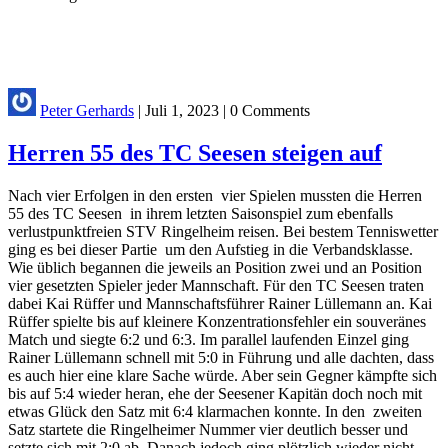
Peter Gerhards
|
Juli 1, 2023
|
0 Comments
Herren 55 des TC Seesen steigen auf
Nach vier Erfolgen in den ersten vier Spielen mussten die Herren
55 des TC Seesen in ihrem letzten Saisonspiel zum ebenfalls
verlustpunktfreien STV Ringelheim reisen. Bei bestem Tenniswetter
ging es bei dieser Partie um den Aufstieg in die Verbandsklasse.
Wie üblich begannen die jeweils an Position zwei und an Position
vier gesetzten Spieler jeder Mannschaft. Für den TC Seesen traten
dabei Kai Rüffer und Mannschaftsführer Rainer Lüllemann an. Kai
Rüffer spielte bis auf kleinere Konzentrationsfehler ein souveränes
Match und siegte 6:2 und 6:3. Im parallel laufenden Einzel ging
Rainer Lüllemann schnell mit 5:0 in Führung und alle dachten, dass
es auch hier eine klare Sache würde. Aber sein Gegner kämpfte sich
bis auf 5:4 wieder heran, ehe der Seesener Kapitän doch noch mit
etwas Glück den Satz mit 6:4 klarmachen konnte. In den zweiten
Satz startete die Ringelheimer Nummer vier deutlich besser und
setzte sich mit 2:0 ab. Danach jedoch ging plötzlich wieder nicht