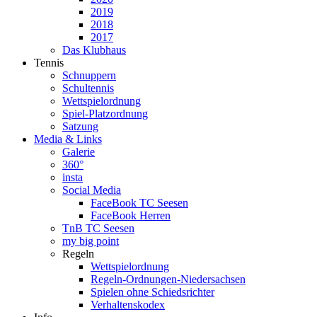
2019
2018
2017
Das Klubhaus
Tennis
Schnuppern
Schultennis
Wettspielordnung
Spiel-Platzordnung
Satzung
Media & Links
Galerie
360°
insta
Social Media
FaceBook TC Seesen
FaceBook Herren
TnB TC Seesen
my big point
Regeln
Wettspielordnung
Regeln-Ordnungen-Niedersachsen
Spielen ohne Schiedsrichter
Verhaltenskodex