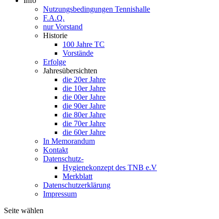
Info
Nutzungsbedingungen Tennishalle
F.A.Q.
nur Vorstand
Historie
100 Jahre TC
Vorstände
Erfolge
Jahresübersichten
die 20er Jahre
die 10er Jahre
die 00er Jahre
die 90er Jahre
die 80er Jahre
die 70er Jahre
die 60er Jahre
In Memorandum
Kontakt
Datenschutz-
Hygienekonzept des TNB e.V
Merkblatt
Datenschutzerklärung
Impressum
Seite wählen