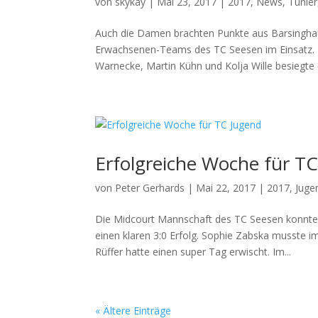
von
skykay
|
Mai 23, 2017
|
2017
,
News
,
Tunier
Auch die Damen brachten Punkte aus Barsingh
Erwachsenen-Teams des TC Seesen im Einsatz. D
Warnecke, Martin Kühn und Kolja Wille besiegte 
Erfolgreiche Woche für T
von
Peter Gerhards
|
Mai 22, 2017
|
2017
,
Juge
Die Midcourt Mannschaft des TC Seesen konnte
einen klaren 3:0 Erfolg. Sophie Zabska musste i
Rüffer hatte einen super Tag erwischt. Im...
« Ältere Einträge