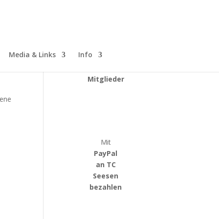
Whatsapp
Media & Links
Info
Gruppe
alle
Mitglieder
gene
Mit
PayPal
an TC
Seesen
bezahlen