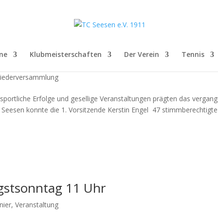
ne
Klubmeisterschaften
Der Verein
Tennis
 2017
liederversammlung
e sportliche Erfolge und gesellige Veranstaltungen prägten das vergan
Seesen konnte die 1. Vorsitzende Kerstin Engel 47 stimmberechtigte
ngstsonntag 11 Uhr
nier
,
Veranstaltung