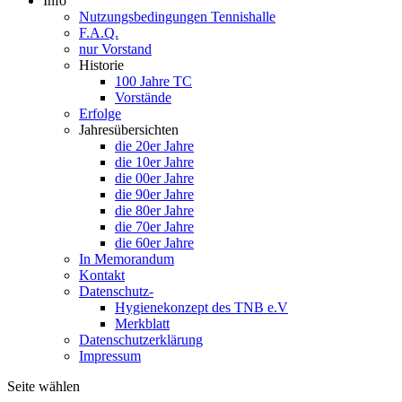
Info
Nutzungsbedingungen Tennishalle
F.A.Q.
nur Vorstand
Historie
100 Jahre TC
Vorstände
Erfolge
Jahresübersichten
die 20er Jahre
die 10er Jahre
die 00er Jahre
die 90er Jahre
die 80er Jahre
die 70er Jahre
die 60er Jahre
In Memorandum
Kontakt
Datenschutz-
Hygienekonzept des TNB e.V
Merkblatt
Datenschutzerklärung
Impressum
Seite wählen