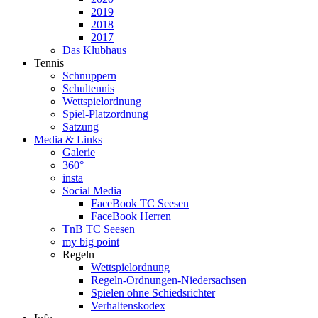
2019
2018
2017
Das Klubhaus
Tennis
Schnuppern
Schultennis
Wettspielordnung
Spiel-Platzordnung
Satzung
Media & Links
Galerie
360°
insta
Social Media
FaceBook TC Seesen
FaceBook Herren
TnB TC Seesen
my big point
Regeln
Wettspielordnung
Regeln-Ordnungen-Niedersachsen
Spielen ohne Schiedsrichter
Verhaltenskodex