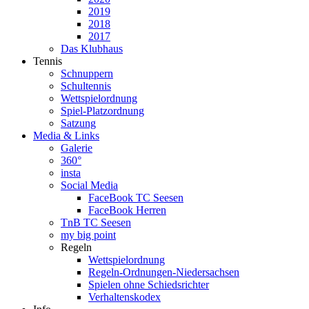
2019
2018
2017
Das Klubhaus
Tennis
Schnuppern
Schultennis
Wettspielordnung
Spiel-Platzordnung
Satzung
Media & Links
Galerie
360°
insta
Social Media
FaceBook TC Seesen
FaceBook Herren
TnB TC Seesen
my big point
Regeln
Wettspielordnung
Regeln-Ordnungen-Niedersachsen
Spielen ohne Schiedsrichter
Verhaltenskodex