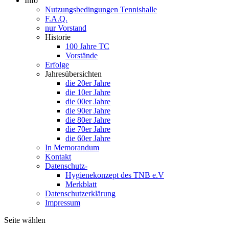
Info
Nutzungsbedingungen Tennishalle
F.A.Q.
nur Vorstand
Historie
100 Jahre TC
Vorstände
Erfolge
Jahresübersichten
die 20er Jahre
die 10er Jahre
die 00er Jahre
die 90er Jahre
die 80er Jahre
die 70er Jahre
die 60er Jahre
In Memorandum
Kontakt
Datenschutz-
Hygienekonzept des TNB e.V
Merkblatt
Datenschutzerklärung
Impressum
Seite wählen