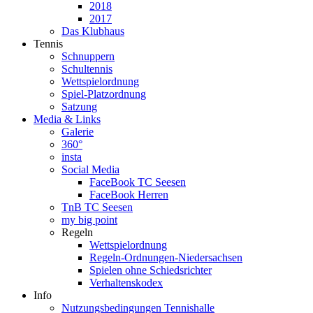
2018
2017
Das Klubhaus
Tennis
Schnuppern
Schultennis
Wettspielordnung
Spiel-Platzordnung
Satzung
Media & Links
Galerie
360°
insta
Social Media
FaceBook TC Seesen
FaceBook Herren
TnB TC Seesen
my big point
Regeln
Wettspielordnung
Regeln-Ordnungen-Niedersachsen
Spielen ohne Schiedsrichter
Verhaltenskodex
Info
Nutzungsbedingungen Tennishalle