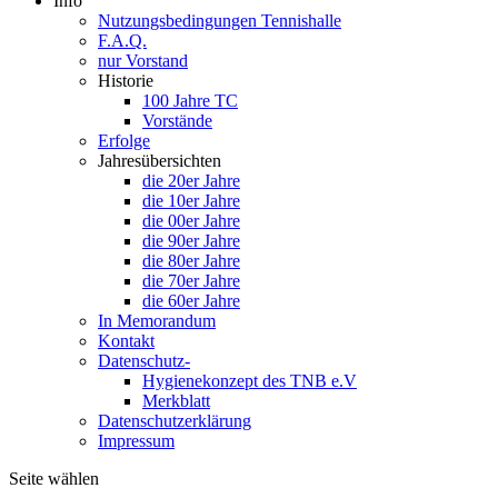
Info
Nutzungsbedingungen Tennishalle
F.A.Q.
nur Vorstand
Historie
100 Jahre TC
Vorstände
Erfolge
Jahresübersichten
die 20er Jahre
die 10er Jahre
die 00er Jahre
die 90er Jahre
die 80er Jahre
die 70er Jahre
die 60er Jahre
In Memorandum
Kontakt
Datenschutz-
Hygienekonzept des TNB e.V
Merkblatt
Datenschutzerklärung
Impressum
Seite wählen