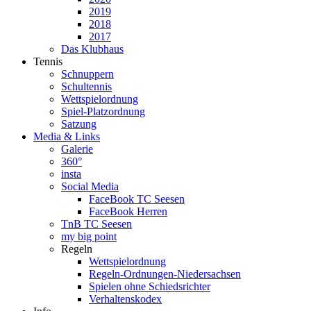
2019
2018
2017
Das Klubhaus
Tennis
Schnuppern
Schultennis
Wettspielordnung
Spiel-Platzordnung
Satzung
Media & Links
Galerie
360°
insta
Social Media
FaceBook TC Seesen
FaceBook Herren
TnB TC Seesen
my big point
Regeln
Wettspielordnung
Regeln-Ordnungen-Niedersachsen
Spielen ohne Schiedsrichter
Verhaltenskodex