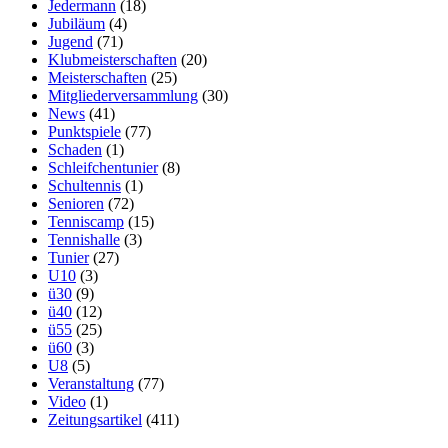
Jedermann
(18)
Jubiläum
(4)
Jugend
(71)
Klubmeisterschaften
(20)
Meisterschaften
(25)
Mitgliederversammlung
(30)
News
(41)
Punktspiele
(77)
Schaden
(1)
Schleifchentunier
(8)
Schultennis
(1)
Senioren
(72)
Tenniscamp
(15)
Tennishalle
(3)
Tunier
(27)
U10
(3)
ü30
(9)
ü40
(12)
ü55
(25)
ü60
(3)
U8
(5)
Veranstaltung
(77)
Video
(1)
Zeitungsartikel
(411)