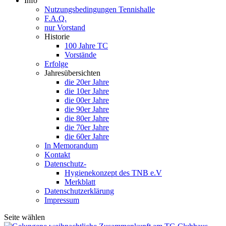
Info
Nutzungsbedingungen Tennishalle
F.A.Q.
nur Vorstand
Historie
100 Jahre TC
Vorstände
Erfolge
Jahresübersichten
die 20er Jahre
die 10er Jahre
die 00er Jahre
die 90er Jahre
die 80er Jahre
die 70er Jahre
die 60er Jahre
In Memorandum
Kontakt
Datenschutz-
Hygienekonzept des TNB e.V
Merkblatt
Datenschutzerklärung
Impressum
Seite wählen