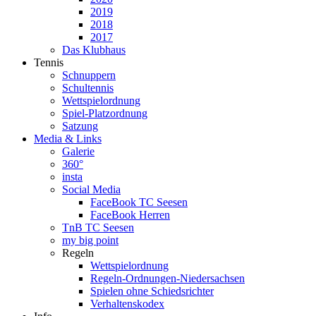
2019
2018
2017
Das Klubhaus
Tennis
Schnuppern
Schultennis
Wettspielordnung
Spiel-Platzordnung
Satzung
Media & Links
Galerie
360°
insta
Social Media
FaceBook TC Seesen
FaceBook Herren
TnB TC Seesen
my big point
Regeln
Wettspielordnung
Regeln-Ordnungen-Niedersachsen
Spielen ohne Schiedsrichter
Verhaltenskodex