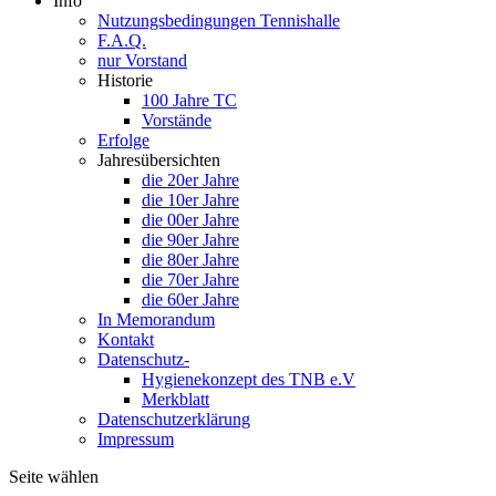
Info
Nutzungsbedingungen Tennishalle
F.A.Q.
nur Vorstand
Historie
100 Jahre TC
Vorstände
Erfolge
Jahresübersichten
die 20er Jahre
die 10er Jahre
die 00er Jahre
die 90er Jahre
die 80er Jahre
die 70er Jahre
die 60er Jahre
In Memorandum
Kontakt
Datenschutz-
Hygienekonzept des TNB e.V
Merkblatt
Datenschutzerklärung
Impressum
Seite wählen