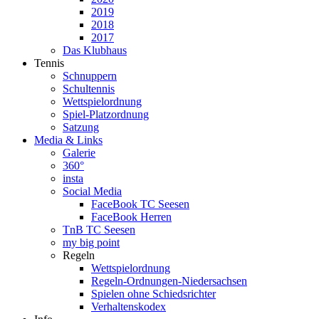
2019
2018
2017
Das Klubhaus
Tennis
Schnuppern
Schultennis
Wettspielordnung
Spiel-Platzordnung
Satzung
Media & Links
Galerie
360°
insta
Social Media
FaceBook TC Seesen
FaceBook Herren
TnB TC Seesen
my big point
Regeln
Wettspielordnung
Regeln-Ordnungen-Niedersachsen
Spielen ohne Schiedsrichter
Verhaltenskodex