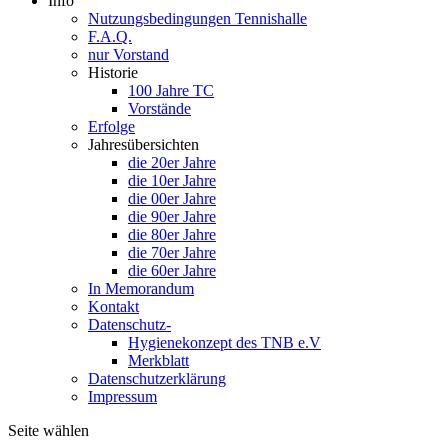
Info
Nutzungsbedingungen Tennishalle
F.A.Q.
nur Vorstand
Historie
100 Jahre TC
Vorstände
Erfolge
Jahresübersichten
die 20er Jahre
die 10er Jahre
die 00er Jahre
die 90er Jahre
die 80er Jahre
die 70er Jahre
die 60er Jahre
In Memorandum
Kontakt
Datenschutz-
Hygienekonzept des TNB e.V
Merkblatt
Datenschutzerklärung
Impressum
Seite wählen