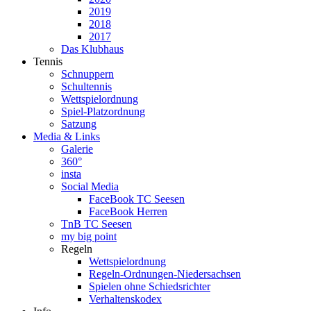
2019
2018
2017
Das Klubhaus
Tennis
Schnuppern
Schultennis
Wettspielordnung
Spiel-Platzordnung
Satzung
Media & Links
Galerie
360°
insta
Social Media
FaceBook TC Seesen
FaceBook Herren
TnB TC Seesen
my big point
Regeln
Wettspielordnung
Regeln-Ordnungen-Niedersachsen
Spielen ohne Schiedsrichter
Verhaltenskodex