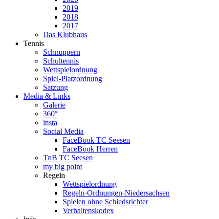
2019
2018
2017
Das Klubhaus
Tennis
Schnuppern
Schultennis
Wettspielordnung
Spiel-Platzordnung
Satzung
Media & Links
Galerie
360°
insta
Social Media
FaceBook TC Seesen
FaceBook Herren
TnB TC Seesen
my big point
Regeln
Wettspielordnung
Regeln-Ordnungen-Niedersachsen
Spielen ohne Schiedsrichter
Verhaltenskodex