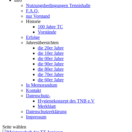
Info
Nutzungsbedingungen Tennishalle
F.A.Q.
nur Vorstand
Historie
100 Jahre TC
Vorstände
Erfolge
Jahresübersichten
die 20er Jahre
die 10er Jahre
die 00er Jahre
die 90er Jahre
die 80er Jahre
die 70er Jahre
die 60er Jahre
In Memorandum
Kontakt
Datenschutz-
Hygienekonzept des TNB e.V
Merkblatt
Datenschutzerklärung
Impressum
Seite wählen