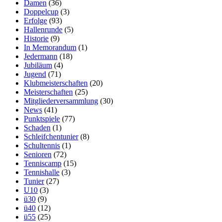
Damen
(36)
Doppelcup
(3)
Erfolge
(93)
Hallenrunde
(5)
Historie
(9)
In Memorandum
(1)
Jedermann
(18)
Jubiläum
(4)
Jugend
(71)
Klubmeisterschaften
(20)
Meisterschaften
(25)
Mitgliederversammlung
(30)
News
(41)
Punktspiele
(77)
Schaden
(1)
Schleifchentunier
(8)
Schultennis
(1)
Senioren
(72)
Tenniscamp
(15)
Tennishalle
(3)
Tunier
(27)
U10
(3)
ü30
(9)
ü40
(12)
ü55
(25)