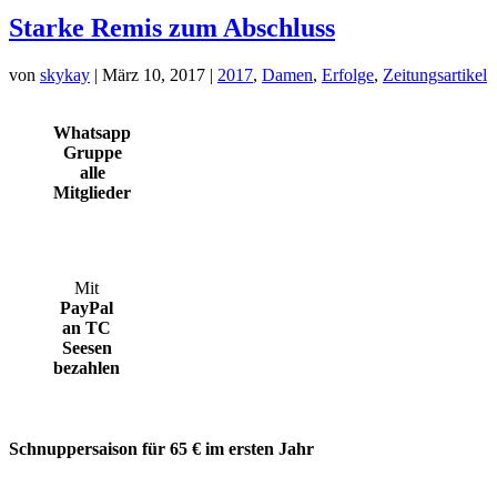
Starke Remis zum Abschluss
von
skykay
|
März 10, 2017
|
2017
,
Damen
,
Erfolge
,
Zeitungsartikel
Whatsapp
Gruppe
alle
Mitglieder
Mit
PayPal
an TC
Seesen
bezahlen
Schnuppersaison für 65 € im ersten Jahr