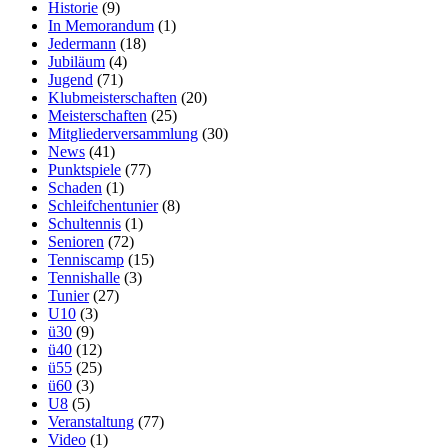
Historie
(9)
In Memorandum
(1)
Jedermann
(18)
Jubiläum
(4)
Jugend
(71)
Klubmeisterschaften
(20)
Meisterschaften
(25)
Mitgliederversammlung
(30)
News
(41)
Punktspiele
(77)
Schaden
(1)
Schleifchentunier
(8)
Schultennis
(1)
Senioren
(72)
Tenniscamp
(15)
Tennishalle
(3)
Tunier
(27)
U10
(3)
ü30
(9)
ü40
(12)
ü55
(25)
ü60
(3)
U8
(5)
Veranstaltung
(77)
Video
(1)