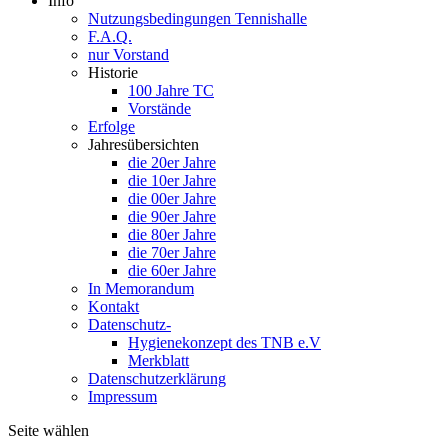
Info
Nutzungsbedingungen Tennishalle
F.A.Q.
nur Vorstand
Historie
100 Jahre TC
Vorstände
Erfolge
Jahresübersichten
die 20er Jahre
die 10er Jahre
die 00er Jahre
die 90er Jahre
die 80er Jahre
die 70er Jahre
die 60er Jahre
In Memorandum
Kontakt
Datenschutz-
Hygienekonzept des TNB e.V
Merkblatt
Datenschutzerklärung
Impressum
Seite wählen