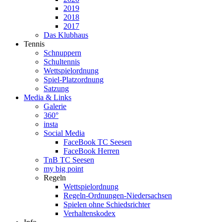
2019
2018
2017
Das Klubhaus
Tennis
Schnuppern
Schultennis
Wettspielordnung
Spiel-Platzordnung
Satzung
Media & Links
Galerie
360°
insta
Social Media
FaceBook TC Seesen
FaceBook Herren
TnB TC Seesen
my big point
Regeln
Wettspielordnung
Regeln-Ordnungen-Niedersachsen
Spielen ohne Schiedsrichter
Verhaltenskodex