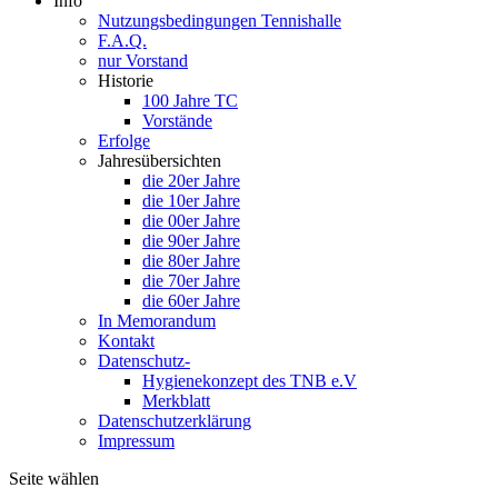
Info
Nutzungsbedingungen Tennishalle
F.A.Q.
nur Vorstand
Historie
100 Jahre TC
Vorstände
Erfolge
Jahresübersichten
die 20er Jahre
die 10er Jahre
die 00er Jahre
die 90er Jahre
die 80er Jahre
die 70er Jahre
die 60er Jahre
In Memorandum
Kontakt
Datenschutz-
Hygienekonzept des TNB e.V
Merkblatt
Datenschutzerklärung
Impressum
Seite wählen