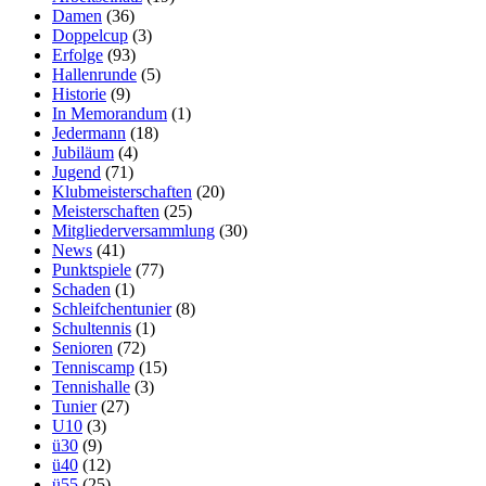
Damen
(36)
Doppelcup
(3)
Erfolge
(93)
Hallenrunde
(5)
Historie
(9)
In Memorandum
(1)
Jedermann
(18)
Jubiläum
(4)
Jugend
(71)
Klubmeisterschaften
(20)
Meisterschaften
(25)
Mitgliederversammlung
(30)
News
(41)
Punktspiele
(77)
Schaden
(1)
Schleifchentunier
(8)
Schultennis
(1)
Senioren
(72)
Tenniscamp
(15)
Tennishalle
(3)
Tunier
(27)
U10
(3)
ü30
(9)
ü40
(12)
ü55
(25)