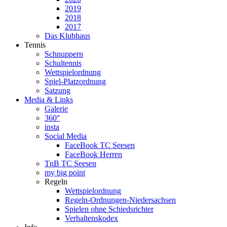
2019
2018
2017
Das Klubhaus
Tennis
Schnuppern
Schultennis
Wettspielordnung
Spiel-Platzordnung
Satzung
Media & Links
Galerie
360°
insta
Social Media
FaceBook TC Seesen
FaceBook Herren
TnB TC Seesen
my big point
Regeln
Wettspielordnung
Regeln-Ordnungen-Niedersachsen
Spielen ohne Schiedsrichter
Verhaltenskodex