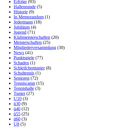
Erfolge
(93)
Hallenrunde
(5)
Historie
(9)
In Memorandum
(1)
Jedermann
(18)
Jubiläum
(4)
Jugend
(71)
Klubmeisterschaften
(20)
Meisterschaften
(25)
Mitgliederversammlung
(30)
News
(41)
Punktspiele
(77)
Schaden
(1)
Schleifchentunier
(8)
Schultennis
(1)
Senioren
(72)
Tenniscamp
(15)
Tennishalle
(3)
Tunier
(27)
U10
(3)
ü30
(9)
ü40
(12)
ü55
(25)
ü60
(3)
U8
(5)