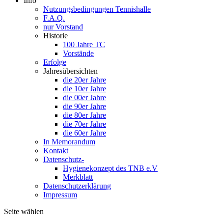
Info
Nutzungsbedingungen Tennishalle
F.A.Q.
nur Vorstand
Historie
100 Jahre TC
Vorstände
Erfolge
Jahresübersichten
die 20er Jahre
die 10er Jahre
die 00er Jahre
die 90er Jahre
die 80er Jahre
die 70er Jahre
die 60er Jahre
In Memorandum
Kontakt
Datenschutz-
Hygienekonzept des TNB e.V
Merkblatt
Datenschutzerklärung
Impressum
Seite wählen