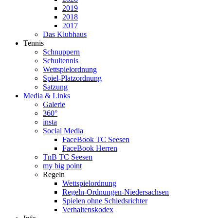
2019
2018
2017
Das Klubhaus
Tennis
Schnuppern
Schultennis
Wettspielordnung
Spiel-Platzordnung
Satzung
Media & Links
Galerie
360°
insta
Social Media
FaceBook TC Seesen
FaceBook Herren
TnB TC Seesen
my big point
Regeln
Wettspielordnung
Regeln-Ordnungen-Niedersachsen
Spielen ohne Schiedsrichter
Verhaltenskodex