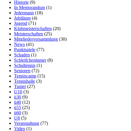
Historie
(9)
In Memorandum
(1)
Jedermann
(18)
Jubiläum
(4)
Jugend
(71)
Klubmeisterschaften
(20)
Meisterschaften
(25)
Mitgliederversammlung
(30)
News
(41)
Punktspiele
(77)
Schaden
(1)
Schleifchentunier
(8)
Schultennis
(1)
Senioren
(72)
Tenniscamp
(15)
Tennishalle
(3)
Tunier
(27)
U10
(3)
ü30
(9)
ü40
(12)
ü55
(25)
ü60
(3)
U8
(5)
Veranstaltung
(77)
Video
(1)