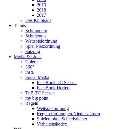
2019
2018
2017
Das Klubhaus
Tennis
Schnuppern
Schultennis
Wettspielordnung
Spiel-Platzordnung
Satzung
Media & Links
Galerie
360°
insta
Social Media
FaceBook TC Seesen
FaceBook Herren
TnB TC Seesen
my big point
Regeln
Wettspielordnung
Regeln-Ordnungen-Niedersachsen
Spielen ohne Schiedsrichter
Verhaltenskodex