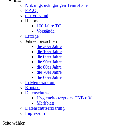
Info
Nutzungsbedingungen Tennishalle
F.A.Q.
nur Vorstand
Historie
100 Jahre TC
Vorstände
Erfolge
Jahresübersichten
die 20er Jahre
die 10er Jahre
die 00er Jahre
die 90er Jahre
die 80er Jahre
die 70er Jahre
die 60er Jahre
In Memorandum
Kontakt
Datenschutz-
Hygienekonzept des TNB e.V
Merkblatt
Datenschutzerklärung
Impressum
Seite wählen