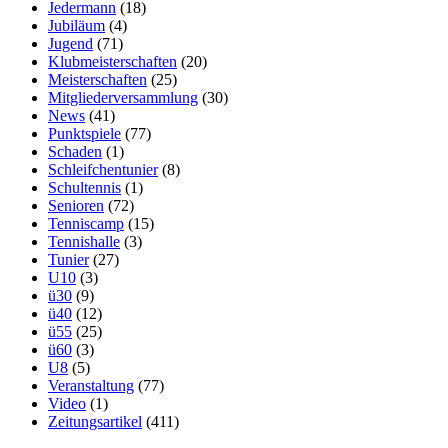
Jedermann
(18)
Jubiläum
(4)
Jugend
(71)
Klubmeisterschaften
(20)
Meisterschaften
(25)
Mitgliederversammlung
(30)
News
(41)
Punktspiele
(77)
Schaden
(1)
Schleifchentunier
(8)
Schultennis
(1)
Senioren
(72)
Tenniscamp
(15)
Tennishalle
(3)
Tunier
(27)
U10
(3)
ü30
(9)
ü40
(12)
ü55
(25)
ü60
(3)
U8
(5)
Veranstaltung
(77)
Video
(1)
Zeitungsartikel
(411)