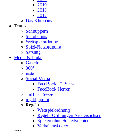
2019
2018
2017
Das Klubhaus
Tennis
Schnuppern
Schultennis
Wettspielordnung
Spiel-Platzordnung
Satzung
Media & Links
Galerie
360°
insta
Social Media
FaceBook TC Seesen
FaceBook Herren
TnB TC Seesen
my big point
Regeln
Wettspielordnung
Regeln-Ordnungen-Niedersachsen
Spielen ohne Schiedsrichter
Verhaltenskodex