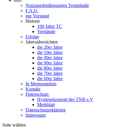
Info
Nutzungsbedingungen Tennishalle
F.A.Q.
nur Vorstand
Historie
100 Jahre TC
Vorstände
Erfolge
Jahresübersichten
die 20er Jahre
die 10er Jahre
die 00er Jahre
die 90er Jahre
die 80er Jahre
die 70er Jahre
die 60er Jahre
In Memorandum
Kontakt
Datenschutz-
Hygienekonzept des TNB e.V
Merkblatt
Datenschutzerklärung
Impressum
Seite wählen