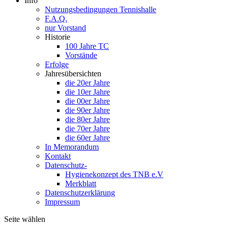
Info
Nutzungsbedingungen Tennishalle
F.A.Q.
nur Vorstand
Historie
100 Jahre TC
Vorstände
Erfolge
Jahresübersichten
die 20er Jahre
die 10er Jahre
die 00er Jahre
die 90er Jahre
die 80er Jahre
die 70er Jahre
die 60er Jahre
In Memorandum
Kontakt
Datenschutz-
Hygienekonzept des TNB e.V
Merkblatt
Datenschutzerklärung
Impressum
Seite wählen