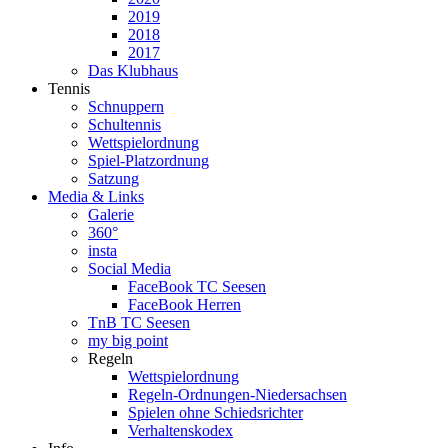
2019
2018
2017
Das Klubhaus
Tennis
Schnuppern
Schultennis
Wettspielordnung
Spiel-Platzordnung
Satzung
Media & Links
Galerie
360°
insta
Social Media
FaceBook TC Seesen
FaceBook Herren
TnB TC Seesen
my big point
Regeln
Wettspielordnung
Regeln-Ordnungen-Niedersachsen
Spielen ohne Schiedsrichter
Verhaltenskodex