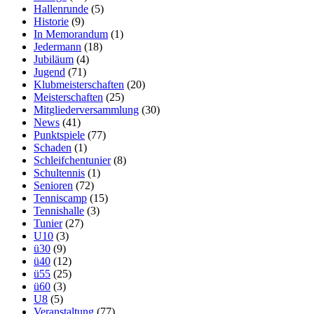
Hallenrunde
(5)
Historie
(9)
In Memorandum
(1)
Jedermann
(18)
Jubiläum
(4)
Jugend
(71)
Klubmeisterschaften
(20)
Meisterschaften
(25)
Mitgliederversammlung
(30)
News
(41)
Punktspiele
(77)
Schaden
(1)
Schleifchentunier
(8)
Schultennis
(1)
Senioren
(72)
Tenniscamp
(15)
Tennishalle
(3)
Tunier
(27)
U10
(3)
ü30
(9)
ü40
(12)
ü55
(25)
ü60
(3)
U8
(5)
Veranstaltung
(77)