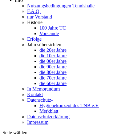
Info
Nutzungsbedingungen Tennishalle
F.A.Q.
nur Vorstand
Historie
100 Jahre TC
Vorstände
Erfolge
Jahresübersichten
die 20er Jahre
die 10er Jahre
die 00er Jahre
die 90er Jahre
die 80er Jahre
die 70er Jahre
die 60er Jahre
In Memorandum
Kontakt
Datenschutz-
Hygienekonzept des TNB e.V
Merkblatt
Datenschutzerklärung
Impressum
Seite wählen