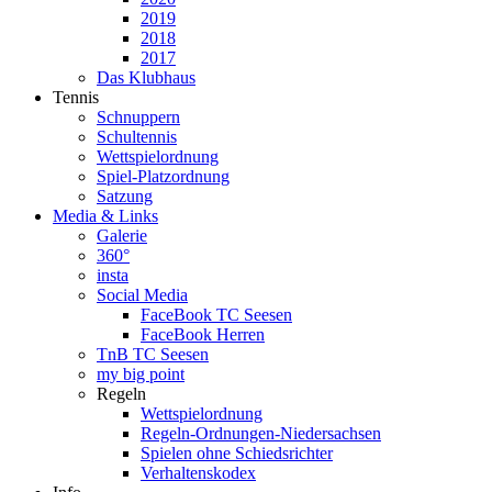
2019
2018
2017
Das Klubhaus
Tennis
Schnuppern
Schultennis
Wettspielordnung
Spiel-Platzordnung
Satzung
Media & Links
Galerie
360°
insta
Social Media
FaceBook TC Seesen
FaceBook Herren
TnB TC Seesen
my big point
Regeln
Wettspielordnung
Regeln-Ordnungen-Niedersachsen
Spielen ohne Schiedsrichter
Verhaltenskodex