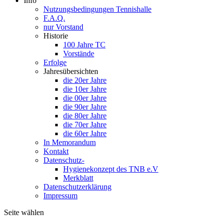
Info
Nutzungsbedingungen Tennishalle
F.A.Q.
nur Vorstand
Historie
100 Jahre TC
Vorstände
Erfolge
Jahresübersichten
die 20er Jahre
die 10er Jahre
die 00er Jahre
die 90er Jahre
die 80er Jahre
die 70er Jahre
die 60er Jahre
In Memorandum
Kontakt
Datenschutz-
Hygienekonzept des TNB e.V
Merkblatt
Datenschutzerklärung
Impressum
Seite wählen