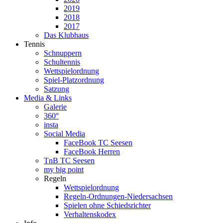
2019
2018
2017
Das Klubhaus
Tennis
Schnuppern
Schultennis
Wettspielordnung
Spiel-Platzordnung
Satzung
Media & Links
Galerie
360°
insta
Social Media
FaceBook TC Seesen
FaceBook Herren
TnB TC Seesen
my big point
Regeln
Wettspielordnung
Regeln-Ordnungen-Niedersachsen
Spielen ohne Schiedsrichter
Verhaltenskodex