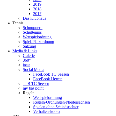
2019
2018
2017
Das Klubhaus
Tennis
Schnuppern
Schultennis
Wettspielordnung
Spiel-Platzordnung
Satzung
Media & Links
Galerie
360°
insta
Social Media
FaceBook TC Seesen
FaceBook Herren
TnB TC Seesen
my big point
Regeln
Wettspielordnung
Regeln-Ordnungen-Niedersachsen
Spielen ohne Schiedsrichter
Verhaltenskodex