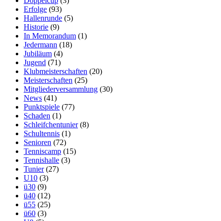
Doppelcup
(3)
Erfolge
(93)
Hallenrunde
(5)
Historie
(9)
In Memorandum
(1)
Jedermann
(18)
Jubiläum
(4)
Jugend
(71)
Klubmeisterschaften
(20)
Meisterschaften
(25)
Mitgliederversammlung
(30)
News
(41)
Punktspiele
(77)
Schaden
(1)
Schleifchentunier
(8)
Schultennis
(1)
Senioren
(72)
Tenniscamp
(15)
Tennishalle
(3)
Tunier
(27)
U10
(3)
ü30
(9)
ü40
(12)
ü55
(25)
ü60
(3)