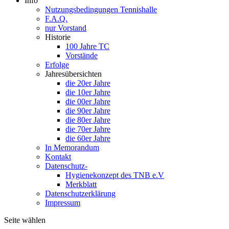
Info
Nutzungsbedingungen Tennishalle
F.A.Q.
nur Vorstand
Historie
100 Jahre TC
Vorstände
Erfolge
Jahresübersichten
die 20er Jahre
die 10er Jahre
die 00er Jahre
die 90er Jahre
die 80er Jahre
die 70er Jahre
die 60er Jahre
In Memorandum
Kontakt
Datenschutz-
Hygienekonzept des TNB e.V
Merkblatt
Datenschutzerklärung
Impressum
Seite wählen