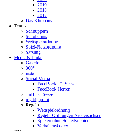
2019
2018
2017
Das Klubhaus
Tennis
Schnuppern
Schultennis
Wettspielordnung
Spiel-Platzordnung
Satzung
Media & Links
Galerie
360°
insta
Social Media
FaceBook TC Seesen
FaceBook Herren
TnB TC Seesen
my big point
Regeln
Wettspielordnung
Regeln-Ordnungen-Niedersachsen
Spielen ohne Schiedsrichter
Verhaltenskodex