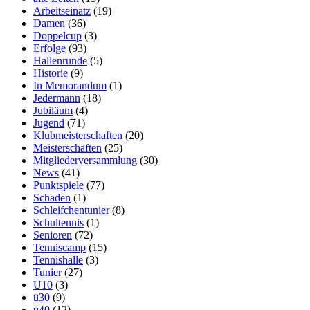
Arbeitseinatz
(19)
Damen
(36)
Doppelcup
(3)
Erfolge
(93)
Hallenrunde
(5)
Historie
(9)
In Memorandum
(1)
Jedermann
(18)
Jubiläum
(4)
Jugend
(71)
Klubmeisterschaften
(20)
Meisterschaften
(25)
Mitgliederversammlung
(30)
News
(41)
Punktspiele
(77)
Schaden
(1)
Schleifchentunier
(8)
Schultennis
(1)
Senioren
(72)
Tenniscamp
(15)
Tennishalle
(3)
Tunier
(27)
U10
(3)
ü30
(9)
ü40
(12)