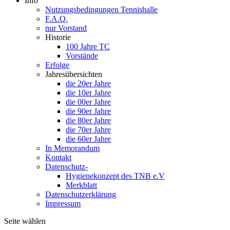
Info
Nutzungsbedingungen Tennishalle
F.A.Q.
nur Vorstand
Historie
100 Jahre TC
Vorstände
Erfolge
Jahresübersichten
die 20er Jahre
die 10er Jahre
die 00er Jahre
die 90er Jahre
die 80er Jahre
die 70er Jahre
die 60er Jahre
In Memorandum
Kontakt
Datenschutz-
Hygienekonzept des TNB e.V
Merkblatt
Datenschutzerklärung
Impressum
Seite wählen