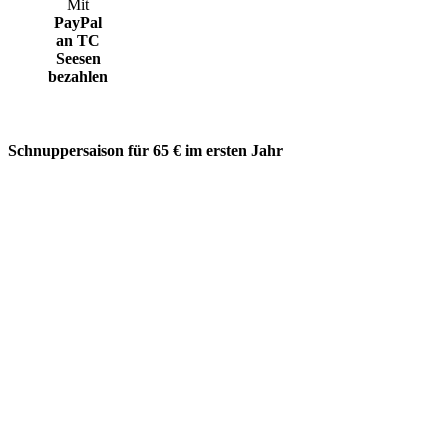
Mit
PayPal
an TC
Seesen
bezahlen
Schnuppersaison für 65 € im ersten Jahr