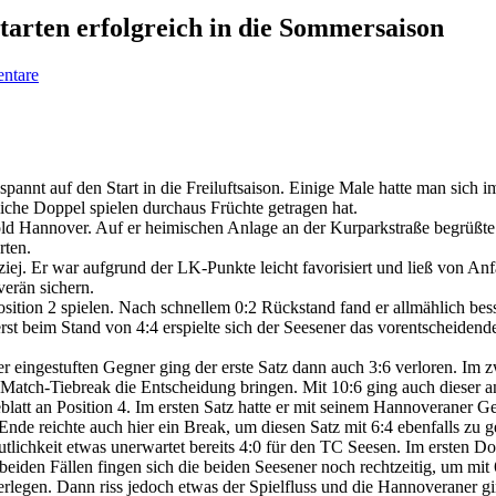
tarten erfolgreich in die Sommersaison
ntare
nnt auf den Start in die Freiluftsaison. Einige Male hatte man sich im
ntliche Doppel spielen durchaus Früchte getragen hat.
annover. Auf er heimischen Anlage an der Kurparkstraße begrüßte man
rten.
ej. Er war aufgrund der LK-Punkte leicht favorisiert und ließ von Anfa
verän sichern.
osition 2 spielen. Nach schnellem 0:2 Rückstand fand er allmählich be
st beim Stand von 4:4 erspielte sich der Seesener das vorentscheidend
r eingestuften Gegner ging der erste Satz dann auch 3:6 verloren. Im zwe
 Match-Tiebreak die Entscheidung bringen. Mit 10:6 ging auch dieser a
latt an Position 4. Im ersten Satz hatte er mit seinem Hannoveraner 
Ende reichte auch hier ein Break, um diesen Satz mit 6:4 ebenfalls zu 
utlichkeit etwas unerwartet bereits 4:0 für den TC Seesen. Im ersten D
 beiden Fällen fingen sich die beiden Seesener noch rechtzeitig, um mit
rlegen. Dann riss jedoch etwas der Spielfluss und die Hannoveraner g