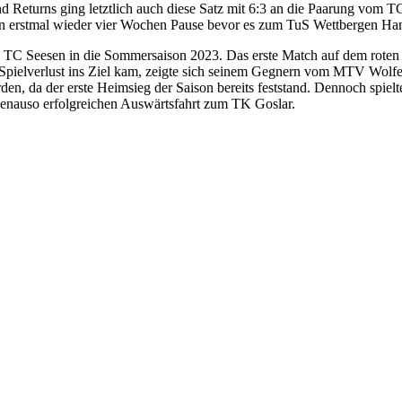
nd Returns ging letztlich auch diese Satz mit 6:3 an die Paarung vom T
nun erstmal wieder vier Wochen Pause bevor es zum TuS Wettbergen Ha
s TC Seesen in die Sommersaison 2023. Das erste Match auf dem roten S
n Spielverlust ins Ziel kam, zeigte sich seinem Gegnern vom MTV Wolfe
, da der erste Heimsieg der Saison bereits feststand. Dennoch spielt
genauso erfolgreichen Auswärtsfahrt zum TK Goslar.