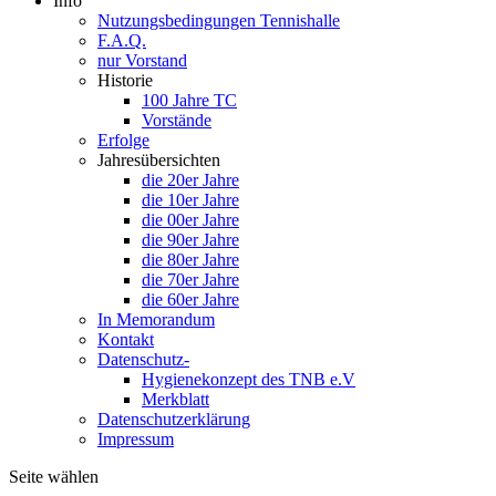
Info
Nutzungsbedingungen Tennishalle
F.A.Q.
nur Vorstand
Historie
100 Jahre TC
Vorstände
Erfolge
Jahresübersichten
die 20er Jahre
die 10er Jahre
die 00er Jahre
die 90er Jahre
die 80er Jahre
die 70er Jahre
die 60er Jahre
In Memorandum
Kontakt
Datenschutz-
Hygienekonzept des TNB e.V
Merkblatt
Datenschutzerklärung
Impressum
Seite wählen