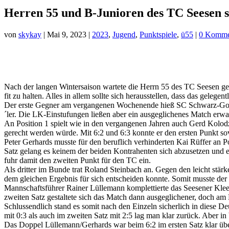
Herren 55 und B-Junioren des TC Seesen s
von
skykay
|
Mai 9, 2023
|
2023
,
Jugend
,
Punktspiele
,
ü55
|
0 Komme
Nach der langen Wintersaison wartete die Herrn 55 des TC Seesen gespa
fit zu halten. Alles in allem sollte sich herausstellen, dass das gelege
Der erste Gegner am vergangenen Wochenende hieß SC Schwarz-Gold H
´ler. Die LK-Einstufungen ließen aber ein ausgeglichenes Match erwa
An Position 1 spielt wie in den vergangenen Jahren auch Gerd Kolodzi
gerecht werden würde. Mit 6:2 und 6:3 konnte er den ersten Punkt so
Peter Gerhards musste für den beruflich verhinderten Kai Rüffer an P
Satz gelang es keinem der beiden Kontrahenten sich abzusetzen und er
fuhr damit den zweiten Punkt für den TC ein.
Als dritter im Bunde trat Roland Steinbach an. Gegen den leicht stärke
dem gleichen Ergebnis für sich entscheiden konnte. Somit musste der
Mannschaftsführer Rainer Lüllemann komplettierte das Seesener Kleeb
zweiten Satz gestaltete sich das Match dann ausgeglichener, doch am 
Schlussendlich stand es somit nach den Einzeln sicherlich in diese De
mit 0:3 als auch im zweiten Satz mit 2:5 lag man klar zurück. Aber in
Das Doppel Lüllemann/Gerhards war beim 6:2 im ersten Satz klar übe