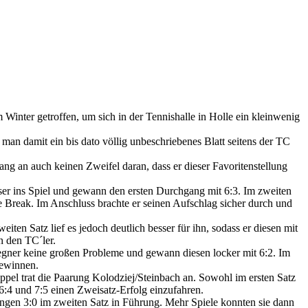
 Winter getroffen, um sich in der Tennishalle in Holle ein kleinwenig
 damit ein bis dato völlig unbeschriebenes Blatt seitens der TC
ng an auch keinen Zweifel daran, dass er dieser Favoritenstellung
sser ins Spiel und gewann den ersten Durchgang mit 6:3. Im zweiten
e Break. Im Anschluss brachte er seinen Aufschlag sicher durch und
iten Satz lief es jedoch deutlich besser für ihn, sodass er diesen mit
n den TC´ler.
Gegner keine großen Probleme und gewann diesen locker mit 6:2. Im
gewinnen.
oppel trat die Paarung Kolodziej/Steinbach an. Sowohl im ersten Satz
 6:4 und 7:5 einen Zweisatz-Erfolg einzufahren.
ingen 3:0 im zweiten Satz in Führung. Mehr Spiele konnten sie dann