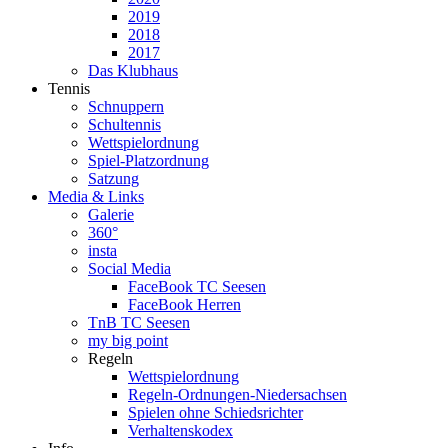
2019
2018
2017
Das Klubhaus
Tennis
Schnuppern
Schultennis
Wettspielordnung
Spiel-Platzordnung
Satzung
Media & Links
Galerie
360°
insta
Social Media
FaceBook TC Seesen
FaceBook Herren
TnB TC Seesen
my big point
Regeln
Wettspielordnung
Regeln-Ordnungen-Niedersachsen
Spielen ohne Schiedsrichter
Verhaltenskodex