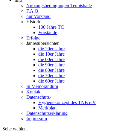
Info
Nutzungsbedingungen Tennishalle
F.A.Q.
nur Vorstand
Historie
100 Jahre TC
Vorstände
Erfolge
Jahresübersichten
die 20er Jahre
die 10er Jahre
die 00er Jahre
die 90er Jahre
die 80er Jahre
die 70er Jahre
die 60er Jahre
In Memorandum
Kontakt
Datenschutz-
Hygienekonzept des TNB e.V
Merkblatt
Datenschutzerklärung
Impressum
Seite wählen