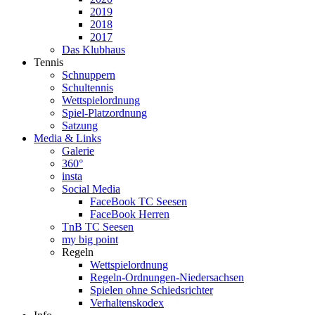
2019
2018
2017
Das Klubhaus
Tennis
Schnuppern
Schultennis
Wettspielordnung
Spiel-Platzordnung
Satzung
Media & Links
Galerie
360°
insta
Social Media
FaceBook TC Seesen
FaceBook Herren
TnB TC Seesen
my big point
Regeln
Wettspielordnung
Regeln-Ordnungen-Niedersachsen
Spielen ohne Schiedsrichter
Verhaltenskodex