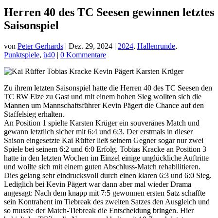
Herren 40 des TC Seesen gewinnen letztes
Saisonspiel
von
Peter Gerhards
|
Dez. 29, 2024
|
2024
,
Hallenrunde
,
Punktspiele
,
ü40
|
0 Kommentare
Zu ihrem letzten Saisonspiel hatte die Herren 40 des TC Seesen den
TC RW Elze zu Gast und mit einem hohen Sieg wollten sich die
Mannen um Mannschaftsführer Kevin Pägert die Chance auf den
Staffelsieg erhalten.
An Position 1 spielte Karsten Krüger ein souveränes Match und
gewann letztlich sicher mit 6:4 und 6:3. Der erstmals in dieser
Saison eingesetzte Kai Rüffer ließ seinem Gegner sogar nur zwei
Spiele bei seinem 6:2 und 6:0 Erfolg. Tobias Kracke an Position 3
hatte in den letzten Wochen im Einzel einige unglückliche Auftritte
und wollte sich mit einem guten Abschluss-Match rehabilitieren.
Dies gelang sehr eindrucksvoll durch einen klaren 6:3 und 6:0 Sieg.
Lediglich bei Kevin Pägert war dann aber mal wieder Drama
angesagt: Nach dem knapp mit 7:5 gewonnen ersten Satz schaffte
sein Kontrahent im Tiebreak des zweiten Satzes den Ausgleich und
so musste der Match-Tiebreak die Entscheidung bringen. Hier