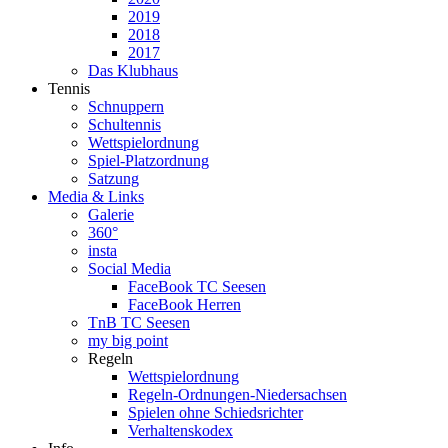
2019
2018
2017
Das Klubhaus
Tennis
Schnuppern
Schultennis
Wettspielordnung
Spiel-Platzordnung
Satzung
Media & Links
Galerie
360°
insta
Social Media
FaceBook TC Seesen
FaceBook Herren
TnB TC Seesen
my big point
Regeln
Wettspielordnung
Regeln-Ordnungen-Niedersachsen
Spielen ohne Schiedsrichter
Verhaltenskodex