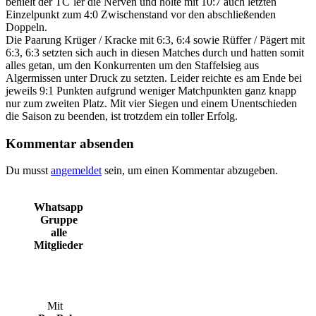
behielt der TC´ler die Nerven und holte mit 10:7 auch letzten
Einzelpunkt zum 4:0 Zwischenstand vor den abschließenden
Doppeln.
Die Paarung Krüger / Kracke mit 6:3, 6:4 sowie Rüffer / Pägert mit
6:3, 6:3 setzten sich auch in diesen Matches durch und hatten somit
alles getan, um den Konkurrenten um den Staffelsieg aus
Algermissen unter Druck zu setzten. Leider reichte es am Ende bei
jeweils 9:1 Punkten aufgrund weniger Matchpunkten ganz knapp
nur zum zweiten Platz. Mit vier Siegen und einem Unentschieden
die Saison zu beenden, ist trotzdem ein toller Erfolg.
Kommentar absenden
Du musst
angemeldet
sein, um einen Kommentar abzugeben.
Whatsapp
Gruppe
alle
Mitglieder
Mit