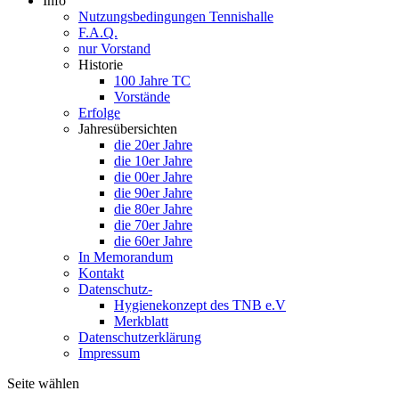
Info
Nutzungsbedingungen Tennishalle
F.A.Q.
nur Vorstand
Historie
100 Jahre TC
Vorstände
Erfolge
Jahresübersichten
die 20er Jahre
die 10er Jahre
die 00er Jahre
die 90er Jahre
die 80er Jahre
die 70er Jahre
die 60er Jahre
In Memorandum
Kontakt
Datenschutz-
Hygienekonzept des TNB e.V
Merkblatt
Datenschutzerklärung
Impressum
Seite wählen