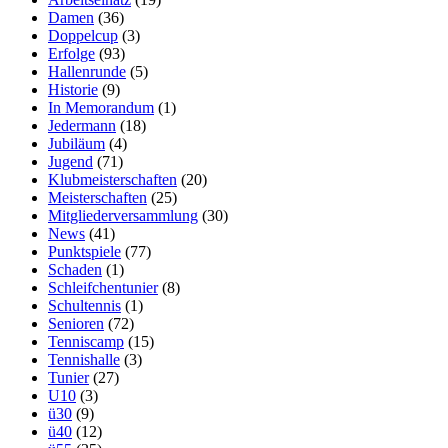
Damen
(36)
Doppelcup
(3)
Erfolge
(93)
Hallenrunde
(5)
Historie
(9)
In Memorandum
(1)
Jedermann
(18)
Jubiläum
(4)
Jugend
(71)
Klubmeisterschaften
(20)
Meisterschaften
(25)
Mitgliederversammlung
(30)
News
(41)
Punktspiele
(77)
Schaden
(1)
Schleifchentunier
(8)
Schultennis
(1)
Senioren
(72)
Tenniscamp
(15)
Tennishalle
(3)
Tunier
(27)
U10
(3)
ü30
(9)
ü40
(12)