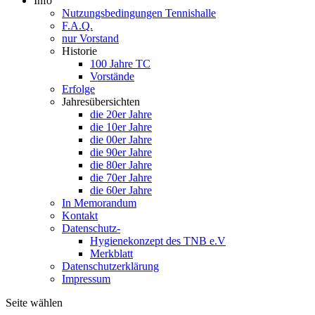
Info
Nutzungsbedingungen Tennishalle
F.A.Q.
nur Vorstand
Historie
100 Jahre TC
Vorstände
Erfolge
Jahresübersichten
die 20er Jahre
die 10er Jahre
die 00er Jahre
die 90er Jahre
die 80er Jahre
die 70er Jahre
die 60er Jahre
In Memorandum
Kontakt
Datenschutz-
Hygienekonzept des TNB e.V
Merkblatt
Datenschutzerklärung
Impressum
Seite wählen