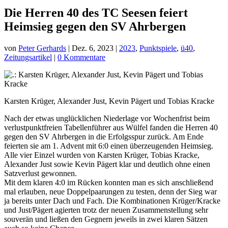
Die Herren 40 des TC Seesen feiert
Heimsieg gegen den SV Ahrbergen
von
Peter Gerhards
|
Dez. 6, 2023
|
2023
,
Punktspiele
,
ü40
,
Zeitungsartikel
|
0 Kommentare
Karsten Krüger, Alexander Just, Kevin Pägert und Tobias Kracke
Nach der etwas unglücklichen Niederlage vor Wochenfrist beim
verlustpunktfreien Tabellenführer aus Wülfel fanden die Herren 40
gegen den SV Ahrbergen in die Erfolgsspur zurück. Am Ende
feierten sie am 1. Advent mit 6:0 einen überzeugenden Heimsieg.
Alle vier Einzel wurden von Karsten Krüger, Tobias Kracke,
Alexander Just sowie Kevin Pägert klar und deutlich ohne einen
Satzverlust gewonnen.
Mit dem klaren 4:0 im Rücken konnten man es sich anschließend
mal erlauben, neue Doppelpaarungen zu testen, denn der Sieg war
ja bereits unter Dach und Fach. Die Kombinationen Krüger/Kracke
und Just/Pägert agierten trotz der neuen Zusammenstellung sehr
souverän und ließen den Gegnern jeweils in zwei klaren Sätzen