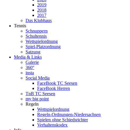
2019
2018
2017
Das Klubhaus
Tennis
Schnuppern
Schultennis
Wettspielordnung
Spiel-Platzordnung
Satzung
Media & Links
Galerie
360°
insta
Social Media
FaceBook TC Seesen
FaceBook Herren
TnB TC Seesen
my big point
Regeln
Wettspielordnung
Regeln-Ordnungen-Niedersachsen
Spielen ohne Schiedsrichter
Verhaltenskodex