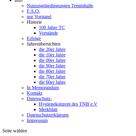
Info
Nutzungsbedingungen Tennishalle
F.A.Q.
nur Vorstand
Historie
100 Jahre TC
Vorstände
Erfolge
Jahresübersichten
die 20er Jahre
die 10er Jahre
die 00er Jahre
die 90er Jahre
die 80er Jahre
die 70er Jahre
die 60er Jahre
In Memorandum
Kontakt
Datenschutz-
Hygienekonzept des TNB e.V
Merkblatt
Datenschutzerklärung
Impressum
Seite wählen