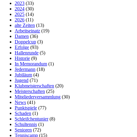
2023
(33)
2024
(30)
2025
(14)
2026
(11)
alte Zeiten
(13)
Arbeitseinatz
(19)
Damen
(36)
Doppelcup
(3)
Erfolge
(93)
Hallenrunde
(5)
Historie
(9)
In Memorandum
(1)
Jedermann
(18)
Jubiläum
(4)
Jugend
(71)
Klubmeisterschaften
(20)
Meisterschaften
(25)
Mitgliederversammlung
(30)
News
(41)
Punktspiele
(77)
Schaden
(1)
Schleifchentunier
(8)
Schultennis
(1)
Senioren
(72)
Tenniscamp
(15)