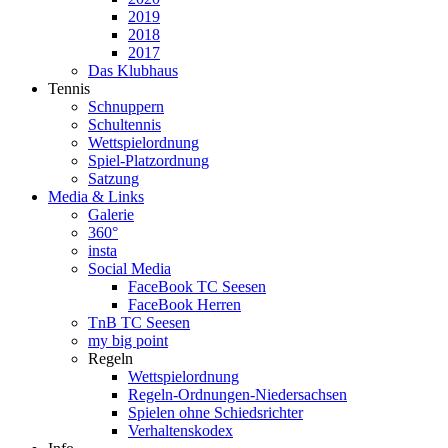
2019
2018
2017
Das Klubhaus
Tennis
Schnuppern
Schultennis
Wettspielordnung
Spiel-Platzordnung
Satzung
Media & Links
Galerie
360°
insta
Social Media
FaceBook TC Seesen
FaceBook Herren
TnB TC Seesen
my big point
Regeln
Wettspielordnung
Regeln-Ordnungen-Niedersachsen
Spielen ohne Schiedsrichter
Verhaltenskodex