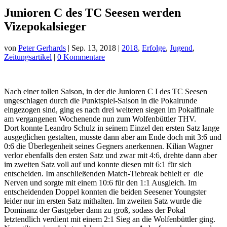
Junioren C des TC Seesen werden
Vizepokalsieger
von
Peter Gerhards
|
Sep. 13, 2018
|
2018
,
Erfolge
,
Jugend
,
Zeitungsartikel
|
0 Kommentare
Nach einer tollen Saison, in der die Junioren C I des TC Seesen
ungeschlagen durch die Punktspiel-Saison in die Pokalrunde
eingezogen sind, ging es nach drei weiteren siegen im Pokalfinale
am vergangenen Wochenende nun zum Wolfenbüttler THV.
Dort konnte Leandro Schulz in seinem Einzel den ersten Satz lange
ausgeglichen gestalten, musste dann aber am Ende doch mit 3:6 und
0:6 die Überlegenheit seines Gegners anerkennen. Kilian Wagner
verlor ebenfalls den ersten Satz und zwar mit 4:6, drehte dann aber
im zweiten Satz voll auf und konnte diesen mit 6:1 für sich
entscheiden. Im anschließenden Match-Tiebreak behielt er die
Nerven und sorgte mit einem 10:6 für den 1:1 Ausgleich. Im
entscheidenden Doppel konnten die beiden Seesener Youngster
leider nur im ersten Satz mithalten. Im zweiten Satz wurde die
Dominanz der Gastgeber dann zu groß, sodass der Pokal
letztendlich verdient mit einem 2:1 Sieg an die Wolfenbüttler ging.