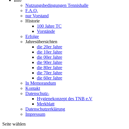
Info
Nutzungsbedingungen Tennishalle
F.A.Q.
nur Vorstand
Historie
100 Jahre TC
Vorstände
Erfolge
Jahresübersichten
die 20er Jahre
die 10er Jahre
die 00er Jahre
die 90er Jahre
die 80er Jahre
die 70er Jahre
die 60er Jahre
In Memorandum
Kontakt
Datenschutz-
Hygienekonzept des TNB e.V
Merkblatt
Datenschutzerklärung
Impressum
Seite wählen