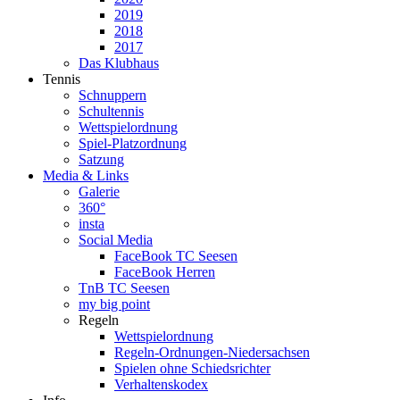
2019
2018
2017
Das Klubhaus
Tennis
Schnuppern
Schultennis
Wettspielordnung
Spiel-Platzordnung
Satzung
Media & Links
Galerie
360°
insta
Social Media
FaceBook TC Seesen
FaceBook Herren
TnB TC Seesen
my big point
Regeln
Wettspielordnung
Regeln-Ordnungen-Niedersachsen
Spielen ohne Schiedsrichter
Verhaltenskodex