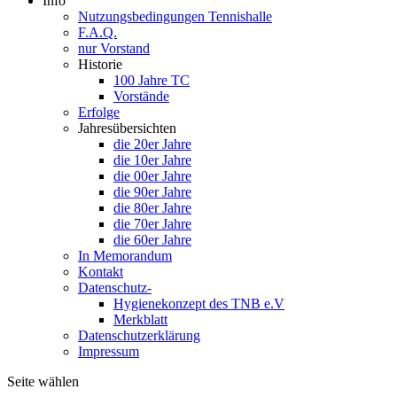
Info
Nutzungsbedingungen Tennishalle
F.A.Q.
nur Vorstand
Historie
100 Jahre TC
Vorstände
Erfolge
Jahresübersichten
die 20er Jahre
die 10er Jahre
die 00er Jahre
die 90er Jahre
die 80er Jahre
die 70er Jahre
die 60er Jahre
In Memorandum
Kontakt
Datenschutz-
Hygienekonzept des TNB e.V
Merkblatt
Datenschutzerklärung
Impressum
Seite wählen