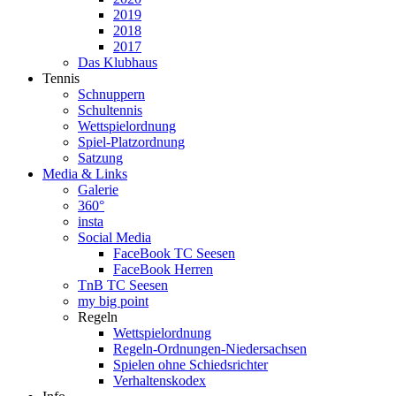
2019
2018
2017
Das Klubhaus
Tennis
Schnuppern
Schultennis
Wettspielordnung
Spiel-Platzordnung
Satzung
Media & Links
Galerie
360°
insta
Social Media
FaceBook TC Seesen
FaceBook Herren
TnB TC Seesen
my big point
Regeln
Wettspielordnung
Regeln-Ordnungen-Niedersachsen
Spielen ohne Schiedsrichter
Verhaltenskodex