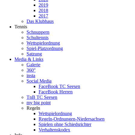
2019
2018
2017
Das Klubhaus
Tennis
Schnuppern
Schultennis
Wettspielordnung
Spiel-Platzordnung
Satzung
Media & Links
Galerie
360°
insta
Social Media
FaceBook TC Seesen
FaceBook Herren
TnB TC Seesen
my big point
Regeln
Wettspielordnung
Regeln-Ordnungen-Niedersachsen
Spielen ohne Schiedsrichter
Verhaltenskodex