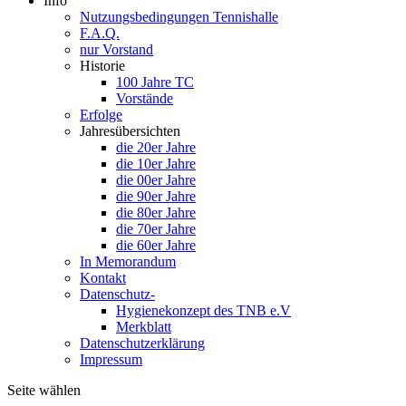
Info
Nutzungsbedingungen Tennishalle
F.A.Q.
nur Vorstand
Historie
100 Jahre TC
Vorstände
Erfolge
Jahresübersichten
die 20er Jahre
die 10er Jahre
die 00er Jahre
die 90er Jahre
die 80er Jahre
die 70er Jahre
die 60er Jahre
In Memorandum
Kontakt
Datenschutz-
Hygienekonzept des TNB e.V
Merkblatt
Datenschutzerklärung
Impressum
Seite wählen