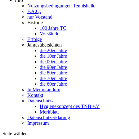
Info
Nutzungsbedingungen Tennishalle
F.A.Q.
nur Vorstand
Historie
100 Jahre TC
Vorstände
Erfolge
Jahresübersichten
die 20er Jahre
die 10er Jahre
die 00er Jahre
die 90er Jahre
die 80er Jahre
die 70er Jahre
die 60er Jahre
In Memorandum
Kontakt
Datenschutz-
Hygienekonzept des TNB e.V
Merkblatt
Datenschutzerklärung
Impressum
Seite wählen