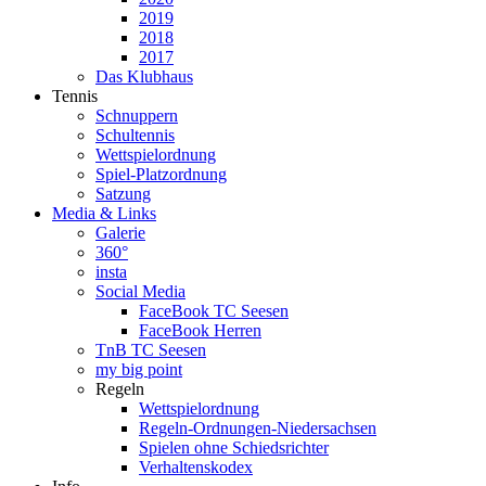
2019
2018
2017
Das Klubhaus
Tennis
Schnuppern
Schultennis
Wettspielordnung
Spiel-Platzordnung
Satzung
Media & Links
Galerie
360°
insta
Social Media
FaceBook TC Seesen
FaceBook Herren
TnB TC Seesen
my big point
Regeln
Wettspielordnung
Regeln-Ordnungen-Niedersachsen
Spielen ohne Schiedsrichter
Verhaltenskodex