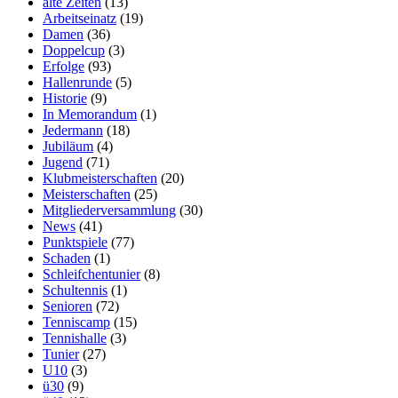
alte Zeiten
(13)
Arbeitseinatz
(19)
Damen
(36)
Doppelcup
(3)
Erfolge
(93)
Hallenrunde
(5)
Historie
(9)
In Memorandum
(1)
Jedermann
(18)
Jubiläum
(4)
Jugend
(71)
Klubmeisterschaften
(20)
Meisterschaften
(25)
Mitgliederversammlung
(30)
News
(41)
Punktspiele
(77)
Schaden
(1)
Schleifchentunier
(8)
Schultennis
(1)
Senioren
(72)
Tenniscamp
(15)
Tennishalle
(3)
Tunier
(27)
U10
(3)
ü30
(9)