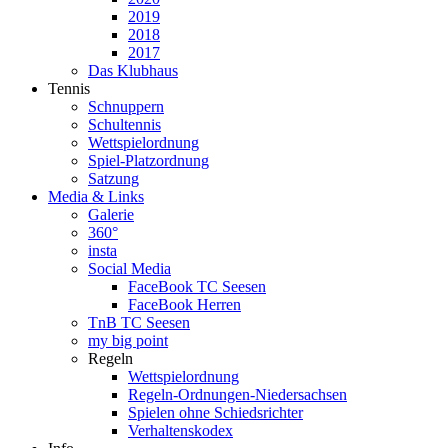
2019
2018
2017
Das Klubhaus
Tennis
Schnuppern
Schultennis
Wettspielordnung
Spiel-Platzordnung
Satzung
Media & Links
Galerie
360°
insta
Social Media
FaceBook TC Seesen
FaceBook Herren
TnB TC Seesen
my big point
Regeln
Wettspielordnung
Regeln-Ordnungen-Niedersachsen
Spielen ohne Schiedsrichter
Verhaltenskodex