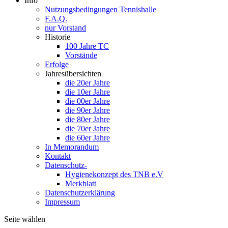
Info
Nutzungsbedingungen Tennishalle
F.A.Q.
nur Vorstand
Historie
100 Jahre TC
Vorstände
Erfolge
Jahresübersichten
die 20er Jahre
die 10er Jahre
die 00er Jahre
die 90er Jahre
die 80er Jahre
die 70er Jahre
die 60er Jahre
In Memorandum
Kontakt
Datenschutz-
Hygienekonzept des TNB e.V
Merkblatt
Datenschutzerklärung
Impressum
Seite wählen