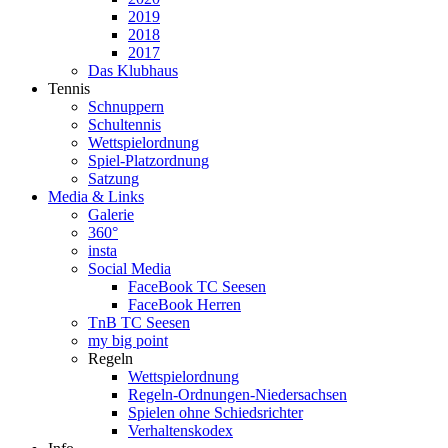
2019
2018
2017
Das Klubhaus
Tennis
Schnuppern
Schultennis
Wettspielordnung
Spiel-Platzordnung
Satzung
Media & Links
Galerie
360°
insta
Social Media
FaceBook TC Seesen
FaceBook Herren
TnB TC Seesen
my big point
Regeln
Wettspielordnung
Regeln-Ordnungen-Niedersachsen
Spielen ohne Schiedsrichter
Verhaltenskodex