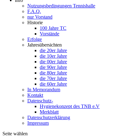
Info
Nutzungsbedingungen Tennishalle
F.A.Q.
nur Vorstand
Historie
100 Jahre TC
Vorstände
Erfolge
Jahresübersichten
die 20er Jahre
die 10er Jahre
die 00er Jahre
die 90er Jahre
die 80er Jahre
die 70er Jahre
die 60er Jahre
In Memorandum
Kontakt
Datenschutz-
Hygienekonzept des TNB e.V
Merkblatt
Datenschutzerklärung
Impressum
Seite wählen