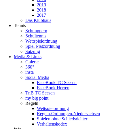
2019
2018
2017
Das Klubhaus
Tennis
Schnuppern
Schultennis
Wettspielordnung
Spiel-Platzordnung
Satzung
Media & Links
Galerie
360°
insta
Social Media
FaceBook TC Seesen
FaceBook Herren
TnB TC Seesen
my big point
Regeln
Wettspielordnung
Regeln-Ordnungen-Niedersachsen
Spielen ohne Schiedsrichter
Verhaltenskodex