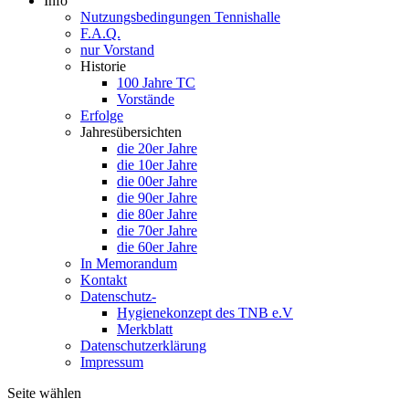
Info
Nutzungsbedingungen Tennishalle
F.A.Q.
nur Vorstand
Historie
100 Jahre TC
Vorstände
Erfolge
Jahresübersichten
die 20er Jahre
die 10er Jahre
die 00er Jahre
die 90er Jahre
die 80er Jahre
die 70er Jahre
die 60er Jahre
In Memorandum
Kontakt
Datenschutz-
Hygienekonzept des TNB e.V
Merkblatt
Datenschutzerklärung
Impressum
Seite wählen