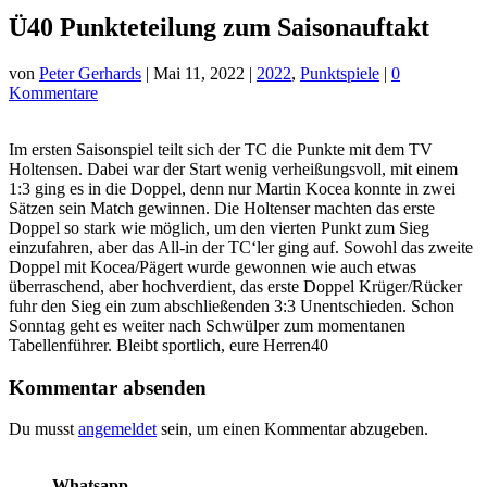
Ü40 Punkteteilung zum Saisonauftakt
von
Peter Gerhards
|
Mai 11, 2022
|
2022
,
Punktspiele
|
0
Kommentare
Im ersten Saisonspiel teilt sich der TC die Punkte mit dem TV
Holtensen. Dabei war der Start wenig verheißungsvoll, mit einem
1:3 ging es in die Doppel, denn nur Martin Kocea konnte in zwei
Sätzen sein Match gewinnen. Die Holtenser machten das erste
Doppel so stark wie möglich, um den vierten Punkt zum Sieg
einzufahren, aber das All-in der TC‘ler ging auf. Sowohl das zweite
Doppel mit Kocea/Pägert wurde gewonnen wie auch etwas
überraschend, aber hochverdient, das erste Doppel Krüger/Rücker
fuhr den Sieg ein zum abschließenden 3:3 Unentschieden. Schon
Sonntag geht es weiter nach Schwülper zum momentanen
Tabellenführer. Bleibt sportlich, eure Herren40
Kommentar absenden
Du musst
angemeldet
sein, um einen Kommentar abzugeben.
Whatsapp