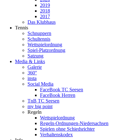
2019
2018
2017
Das Klubhaus
Tennis
Schnuppern
Schultennis
Wettspielordnung
Spiel-Platzordnung
Satzung
Media & Links
Galerie
360°
insta
Social Media
FaceBook TC Seesen
FaceBook Herren
TnB TC Seesen
my big point
Regeln
Wettspielordnung
Regeln-Ordnungen-Niedersachsen
Spielen ohne Schiedsrichter
Verhaltenskodex