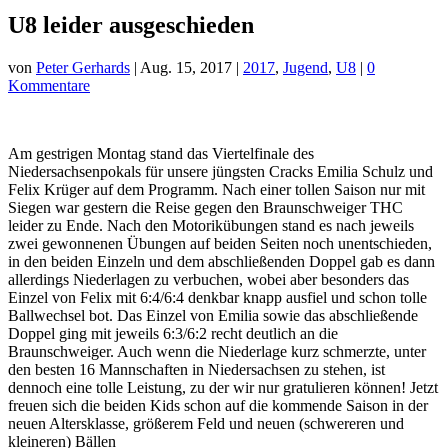
U8 leider ausgeschieden
von
Peter Gerhards
|
Aug. 15, 2017
|
2017
,
Jugend
,
U8
|
0
Kommentare
Am gestrigen Montag stand das Viertelfinale des
Niedersachsenpokals für unsere jüngsten Cracks Emilia Schulz und
Felix Krüger auf dem Programm. Nach einer tollen Saison nur mit
Siegen war gestern die Reise gegen den Braunschweiger THC
leider zu Ende. Nach den Motorikübungen stand es nach jeweils
zwei gewonnenen Übungen auf beiden Seiten noch unentschieden,
in den beiden Einzeln und dem abschließenden Doppel gab es dann
allerdings Niederlagen zu
verbuchen, wobei aber besonders das
Einzel von Felix mit 6:4/6:4 denkbar knapp ausfiel und schon tolle
Ballwechsel bot. Das Einzel von Emilia sowie das abschließende
Doppel ging mit jeweils 6:3/6:2 recht deutlich an die
Braunschweiger. Auch wenn die Niederlage kurz schmerzte, unter
den besten 16 Mannschaften in Niedersachsen zu stehen, ist
dennoch eine tolle Leistung, zu der wir nur gratulieren können! Jetzt
freuen sich die beiden Kids schon auf die kommende Saison in der
neuen Altersklasse, größerem Feld und neuen (schwereren und
kleineren) Bällen