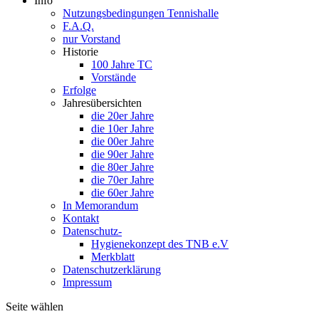
Info
Nutzungsbedingungen Tennishalle
F.A.Q.
nur Vorstand
Historie
100 Jahre TC
Vorstände
Erfolge
Jahresübersichten
die 20er Jahre
die 10er Jahre
die 00er Jahre
die 90er Jahre
die 80er Jahre
die 70er Jahre
die 60er Jahre
In Memorandum
Kontakt
Datenschutz-
Hygienekonzept des TNB e.V
Merkblatt
Datenschutzerklärung
Impressum
Seite wählen