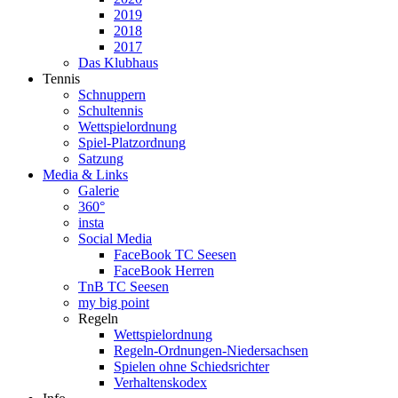
2019
2018
2017
Das Klubhaus
Tennis
Schnuppern
Schultennis
Wettspielordnung
Spiel-Platzordnung
Satzung
Media & Links
Galerie
360°
insta
Social Media
FaceBook TC Seesen
FaceBook Herren
TnB TC Seesen
my big point
Regeln
Wettspielordnung
Regeln-Ordnungen-Niedersachsen
Spielen ohne Schiedsrichter
Verhaltenskodex