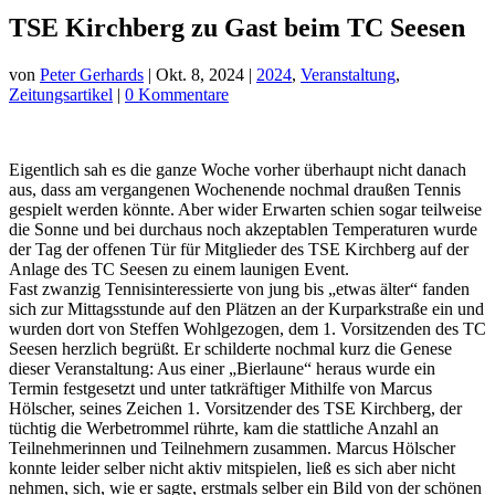
TSE Kirchberg zu Gast beim TC Seesen
von
Peter Gerhards
|
Okt. 8, 2024
|
2024
,
Veranstaltung
,
Zeitungsartikel
|
0 Kommentare
Eigentlich sah es die ganze Woche vorher überhaupt nicht danach
aus, dass am vergangenen Wochenende nochmal draußen Tennis
gespielt werden könnte. Aber wider Erwarten schien sogar teilweise
die Sonne und bei durchaus noch akzeptablen Temperaturen wurde
der Tag der offenen Tür für Mitglieder des TSE Kirchberg auf der
Anlage des TC Seesen zu einem launigen Event.
Fast zwanzig Tennisinteressierte von jung bis „etwas älter“ fanden
sich zur Mittagsstunde auf den Plätzen an der Kurparkstraße ein und
wurden dort von Steffen Wohlgezogen, dem 1. Vorsitzenden des TC
Seesen herzlich begrüßt. Er schilderte nochmal kurz die Genese
dieser Veranstaltung: Aus einer „Bierlaune“ heraus wurde ein
Termin festgesetzt und unter tatkräftiger Mithilfe von Marcus
Hölscher, seines Zeichen 1. Vorsitzender des TSE Kirchberg, der
tüchtig die Werbetrommel rührte, kam die stattliche Anzahl an
Teilnehmerinnen und Teilnehmern zusammen. Marcus Hölscher
konnte leider selber nicht aktiv mitspielen, ließ es sich aber nicht
nehmen, sich, wie er sagte, erstmals selber ein Bild von der schönen