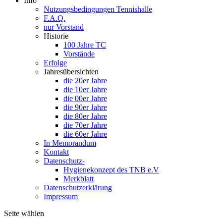
Info
Nutzungsbedingungen Tennishalle
F.A.Q.
nur Vorstand
Historie
100 Jahre TC
Vorstände
Erfolge
Jahresübersichten
die 20er Jahre
die 10er Jahre
die 00er Jahre
die 90er Jahre
die 80er Jahre
die 70er Jahre
die 60er Jahre
In Memorandum
Kontakt
Datenschutz-
Hygienekonzept des TNB e.V
Merkblatt
Datenschutzerklärung
Impressum
Seite wählen