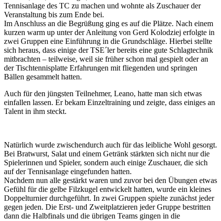
Tennisanlage des TC zu machen und wohnte als Zuschauer der
Veranstaltung bis zum Ende bei.
Im Anschluss an die Begrüßung ging es auf die Plätze. Nach einem
kurzen warm up unter der Anleitung von Gerd Kolodziej erfolgte in
zwei Gruppen eine Einführung in die Grundschläge. Hierbei stellte
sich heraus, dass einige der TSE´ler bereits eine gute Schlagtechnik
mitbrachten – teilweise, weil sie früher schon mal gespielt oder an
der Tischtennisplatte Erfahrungen mit fliegenden und springen
Bällen gesammelt hatten.
Auch für den jüngsten Teilnehmer, Leano, hatte man sich etwas
einfallen lassen. Er bekam Einzeltraining und zeigte, dass einiges an
Talent in ihm steckt.
Natürlich wurde zwischendurch auch für das leibliche Wohl gesorgt.
Bei Bratwurst, Salat und einem Getränk stärkten sich nicht nur die
Spielerinnen und Spieler, sondern auch einige Zuschauer, die sich
auf der Tennisanlage eingefunden hatten.
Nachdem nun alle gestärkt waren und zuvor bei den Übungen etwas
Gefühl für die gelbe Filzkugel entwickelt hatten, wurde ein kleines
Doppelturnier durchgeführt. In zwei Gruppen spielte zunächst jeder
gegen jeden. Die Erst- und Zweitplatzieren jeder Gruppe bestritten
dann die Halbfinals und die übrigen Teams gingen in die