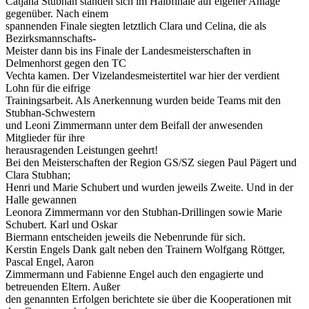
Catjana Stubhan standen sich im Halbfinale auf eigener Anlage
gegenüber. Nach einem
spannenden Finale siegten letztlich Clara und Celina, die als
Bezirksmannschafts-
Meister dann bis ins Finale der Landesmeisterschaften in
Delmenhorst gegen den TC
Vechta kamen. Der Vizelandesmeistertitel war hier der verdient
Lohn für die eifrige
Trainingsarbeit. Als Anerkennung wurden beide Teams mit den
Stubhan-Schwestern
und Leoni Zimmermann unter dem Beifall der anwesenden
Mitglieder für ihre
herausragenden Leistungen geehrt!
Bei den Meisterschaften der Region GS/SZ siegen Paul Pägert und
Clara Stubhan;
Henri und Marie Schubert und wurden jeweils Zweite. Und in der
Halle gewannen
Leonora Zimmermann vor den Stubhan-Drillingen sowie Marie
Schubert. Karl und Oskar
Biermann entscheiden jeweils die Nebenrunde für sich.
Kerstin Engels Dank galt neben den Trainern Wolfgang Röttger,
Pascal Engel, Aaron
Zimmermann und Fabienne Engel auch den engagierte und
betreuenden Eltern. Außer
den genannten Erfolgen berichtete sie über die Kooperationen mit