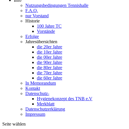
Info
Nutzungsbedingungen Tennishalle
F.A.Q.
nur Vorstand
Historie
100 Jahre TC
Vorstände
Erfolge
Jahresübersichten
die 20er Jahre
die 10er Jahre
die 00er Jahre
die 90er Jahre
die 80er Jahre
die 70er Jahre
die 60er Jahre
In Memorandum
Kontakt
Datenschutz-
Hygienekonzept des TNB e.V
Merkblatt
Datenschutzerklärung
Impressum
Seite wählen