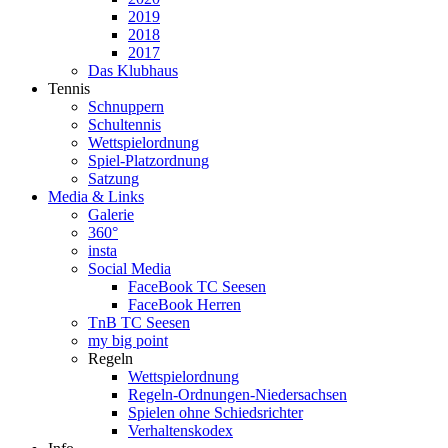
2019
2018
2017
Das Klubhaus
Tennis
Schnuppern
Schultennis
Wettspielordnung
Spiel-Platzordnung
Satzung
Media & Links
Galerie
360°
insta
Social Media
FaceBook TC Seesen
FaceBook Herren
TnB TC Seesen
my big point
Regeln
Wettspielordnung
Regeln-Ordnungen-Niedersachsen
Spielen ohne Schiedsrichter
Verhaltenskodex