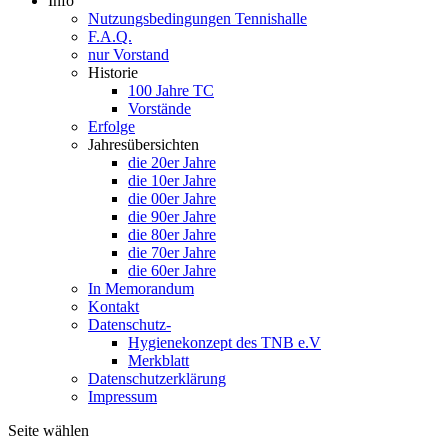
Info
Nutzungsbedingungen Tennishalle
F.A.Q.
nur Vorstand
Historie
100 Jahre TC
Vorstände
Erfolge
Jahresübersichten
die 20er Jahre
die 10er Jahre
die 00er Jahre
die 90er Jahre
die 80er Jahre
die 70er Jahre
die 60er Jahre
In Memorandum
Kontakt
Datenschutz-
Hygienekonzept des TNB e.V
Merkblatt
Datenschutzerklärung
Impressum
Seite wählen