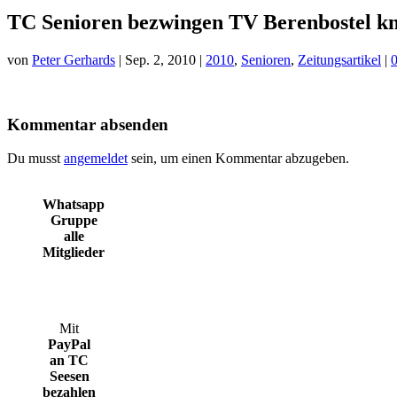
TC Senioren bezwingen TV Berenbostel k
von
Peter Gerhards
|
Sep. 2, 2010
|
2010
,
Senioren
,
Zeitungsartikel
|
Kommentar absenden
Du musst
angemeldet
sein, um einen Kommentar abzugeben.
Whatsapp
Gruppe
alle
Mitglieder
Mit
PayPal
an TC
Seesen
bezahlen