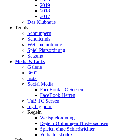
2019
2018
2017
Das Klubhaus
Tennis
Schnuppern
Schultennis
Wettspielordnung
Spiel-Platzordnung
Satzung
Media & Links
Galerie
360°
insta
Social Media
FaceBook TC Seesen
FaceBook Herren
TnB TC Seesen
my big point
Regeln
Wettspielordnung
Regeln-Ordnungen-Niedersachsen
Spielen ohne Schiedsrichter
Verhaltenskodex