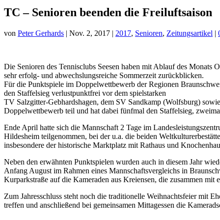
TC – Senioren beenden die Freiluftsaison
von
Peter Gerhards
|
Nov. 2, 2017
|
2017
,
Senioren
,
Zeitungsartikel
|
Die Senioren des Tennisclubs Seesen haben mit Ablauf des Monats O
sehr erfolg- und abwechslungsreiche Sommerzeit zurückblicken.
Für die Punktspiele im Doppelwettbewerb der Regionen Braunschweig
den Staffelsieg verlustpunktfrei vor dem spielstarken
TV Salzgitter-Gebhardshagen, dem SV Sandkamp (Wolfsburg) sowie
Doppelwettbewerb teil und hat dabei fünfmal den Staffelsieg, zweimal 
Ende April hatte sich die Mannschaft 2 Tage im Landesleistungszentr
Hildesheim teilgenommen, bei der u.a. die beiden Weltkulturerbestä
insbesondere der historische Marktplatz mit Rathaus und Knochenhau
Neben den erwähnten Punktspielen wurden auch in diesem Jahr wied
Anfang August im Rahmen eines Mannschaftsvergleichs in Braunschwe
Kurparkstraße auf die Kameraden aus Kreiensen, die zusammen mit e
Zum Jahresschluss steht noch die traditionelle Weihnachtsfeier mit
treffen und anschließend bei gemeinsamen Mittagessen die Kameradsc