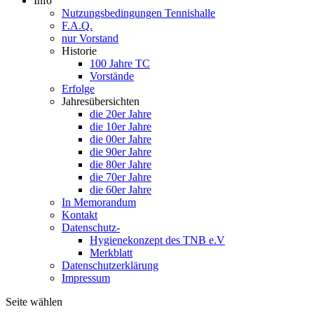
Info
Nutzungsbedingungen Tennishalle
F.A.Q.
nur Vorstand
Historie
100 Jahre TC
Vorstände
Erfolge
Jahresübersichten
die 20er Jahre
die 10er Jahre
die 00er Jahre
die 90er Jahre
die 80er Jahre
die 70er Jahre
die 60er Jahre
In Memorandum
Kontakt
Datenschutz-
Hygienekonzept des TNB e.V
Merkblatt
Datenschutzerklärung
Impressum
Seite wählen