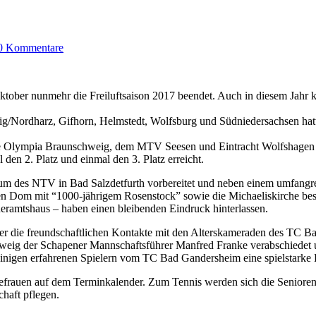
0 Kommentare
ktober nunmehr die Freiluftsaison 2017 beendet. Auch in diesem Jah
/Nordharz, Gifhorn, Helmstedt, Wolfsburg und Südniedersachsen hatte
 Olympia Braunschweig, dem MTV Seesen und Eintracht Wolfshagen e
den 2. Platz und einmal den 3. Platz erreicht.
um des NTV in Bad Salzdetfurth vorbereitet und neben einem umfangrei
tten Dom mit “1000-jährigem Rosenstock” sowie die Michaeliskirche be
eramtshaus – haben einen bleibenden Eindruck hinterlassen.
er die freundschaftlichen Kontakte mit den Alterskameraden des TC B
ig der Schapener Mannschaftsführer Manfred Franke verabschiedet un
inigen erfahrenen Spielern vom TC Bad Gandersheim eine spielstarke 
 Ehefrauen auf dem Terminkalender. Zum Tennis werden sich die Seniore
haft pflegen.