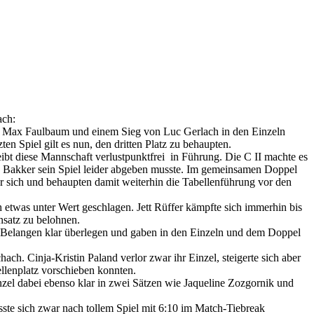
ach:
on Max Faulbaum und einem Sieg von Luc Gerlach in den Einzeln
n Spiel gilt es nun, den dritten Platz zu behaupten.
leibt diese Mannschaft verlustpunktfrei in Führung. Die C II machte es
 Bakker sein Spiel leider abgeben musste. Im gemeinsamen Doppel
ür sich und behaupten damit weiterhin die Tabellenführung vor den
etwas unter Wert geschlagen. Jett Rüffer kämpfte sich immerhin bis
nsatz zu belohnen.
en Belangen klar überlegen und gaben in den Einzeln und dem Doppel
ach. Cinja-Kristin Paland verlor zwar ihr Einzel, steigerte sich aber
llenplatz vorschieben konnten.
el dabei ebenso klar in zwei Sätzen wie Jaqueline Zozgornik und
te sich zwar nach tollem Spiel mit 6:10 im Match-Tiebreak