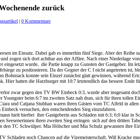
s Wochenende zurück
ngsartikel
|
0 Kommentare
en im Einsatz. Dabei gab es immerhin fünf Siege. Aber der Reihe n
und zogen sich dort achtbar aus der Affäre. Nach einer Niederlage v
eingesetzt wurde, die Partie knapp zu Gunsten der Gastgeber. Im letzte
elsiege zu positionieren. Da der Gegner der C I nicht angetreten ist, b
 Bohnsack konnte sein Einzel zunächst glatt gewinnen, während Eric
k. Hier hatten die Harzburger mit 10:7 letztendlich das bessere Ende f
 verlor zwar gegen den TV BW Einbeck 0:3, wurde aber insgesamt doch 
Youngster beim 6:7 im zweiten Satz nah dran, sich für ihren tollen Ei
A. Ciara und Catjana Stubhan waren ihren Gästen vom TC Alfeld in all
 Einbeck versuchen, den entscheidenden Sieg einzufahren.
nn hielt hierbei ihre Gastgeberin aus Schladen mit 6:3; 6:0 klar in Sch
en Seesenerinnen ihren zweiten Sieg erringen sich auf den dritten Tabe
gen den TC Schwülper. Mia Hölscher und Mia Schulz gewannen ihre Einz
 Schladen noch Chancen auf die Vizemeisterschaft. Will Kracke muss