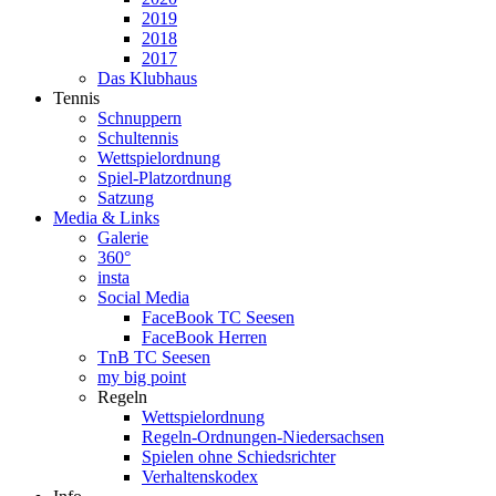
2019
2018
2017
Das Klubhaus
Tennis
Schnuppern
Schultennis
Wettspielordnung
Spiel-Platzordnung
Satzung
Media & Links
Galerie
360°
insta
Social Media
FaceBook TC Seesen
FaceBook Herren
TnB TC Seesen
my big point
Regeln
Wettspielordnung
Regeln-Ordnungen-Niedersachsen
Spielen ohne Schiedsrichter
Verhaltenskodex