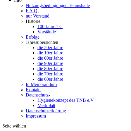
Info
Nutzungsbedingungen Tennishalle
F.A.Q.
nur Vorstand
Historie
100 Jahre TC
Vorstände
Erfolge
Jahresübersichten
die 20er Jahre
die 10er Jahre
die 00er Jahre
die 90er Jahre
die 80er Jahre
die 70er Jahre
die 60er Jahre
In Memorandum
Kontakt
Datenschutz-
Hygienekonzept des TNB e.V
Merkblatt
Datenschutzerklärung
Impressum
Seite wählen