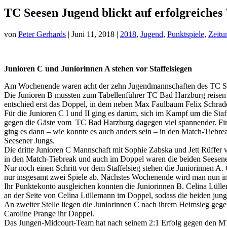
TC Seesen Jugend blickt auf erfolgreiche
von
Peter Gerhards
|
Juni 11, 2018
|
2018
,
Jugend
,
Punktspiele
,
Zeitu
Junioren C und Juniorinnen A stehen vor Staffelsiegen
Am Wochenende waren acht der zehn Jugendmannschaften des TC Sees
Die Junioren B mussten zum Tabellenführer TC Bad Harzburg reisen 
entschied erst das Doppel, in dem neben Max Faulbaum Felix Schrader 
Für die Junioren C I und II ging es darum, sich im Kampf um die Staff
gegen die Gäste vom TC Bad Harzburg dagegen viel spannender. Finn
ging es dann – wie konnte es auch anders sein – in den Match-Tiebrea
Seesener Jungs.
Die dritte Junioren C Mannschaft mit Sophie Zabska und Jett Rüffer
in den Match-Tiebreak und auch im Doppel waren die beiden Seesener 
Nur noch einen Schritt vor dem Staffelsieg stehen die Juniorinnen 
nur insgesamt zwei Spiele ab. Nächstes Wochenende wird man nun in
Ihr Punktekonto ausgleichen konnten die Juniorinnen B. Celina Lüllema
an der Seite von Celina Lüllemann im Doppel, sodass die beiden jung
An zweiter Stelle liegen die Juniorinnen C nach ihrem Heimsieg ge
Caroline Prange ihr Doppel.
Das Jungen-Midcourt-Team hat nach seinem 2:1 Erfolg gegen den MTV