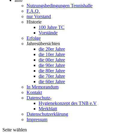
Info
Nutzungsbedingungen Tennishalle
F.A.Q.
nur Vorstand
Historie
100 Jahre TC
Vorstände
Erfolge
Jahresübersichten
die 20er Jahre
die 10er Jahre
die 00er Jahre
die 90er Jahre
die 80er Jahre
die 70er Jahre
die 60er Jahre
In Memorandum
Kontakt
Datenschutz-
Hygienekonzept des TNB e.V
Merkblatt
Datenschutzerklärung
Impressum
Seite wählen