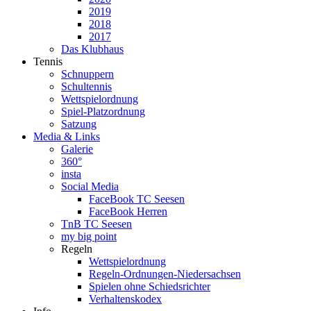
2019
2018
2017
Das Klubhaus
Tennis
Schnuppern
Schultennis
Wettspielordnung
Spiel-Platzordnung
Satzung
Media & Links
Galerie
360°
insta
Social Media
FaceBook TC Seesen
FaceBook Herren
TnB TC Seesen
my big point
Regeln
Wettspielordnung
Regeln-Ordnungen-Niedersachsen
Spielen ohne Schiedsrichter
Verhaltenskodex