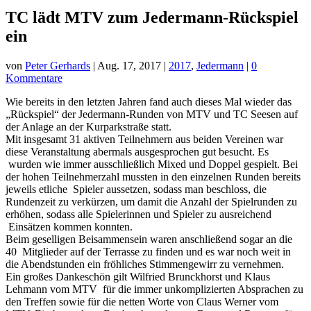
TC lädt MTV zum Jedermann-Rückspiel
ein
von
Peter Gerhards
|
Aug. 17, 2017
|
2017
,
Jedermann
|
0
Kommentare
Wie bereits in den letzten Jahren fand auch dieses Mal wieder das
„Rückspiel“ der Jedermann-Runden von MTV und TC Seesen auf
der Anlage an der Kurparkstraße statt.
Mit insgesamt 31 aktiven Teilnehmern aus beiden Vereinen war
diese Veranstaltung abermals ausgesprochen gut besucht. Es
wurden wie immer ausschließlich Mixed und Doppel gespielt. Bei
der hohen Teilnehmerzahl mussten in den einzelnen Runden bereits
jeweils etliche Spieler aussetzen, sodass man beschloss, die
Rundenzeit zu verkürzen, um damit die Anzahl der Spielrunden zu
erhöhen, sodass alle Spielerinnen und Spieler zu ausreichend
Einsätzen kommen konnten.
Beim geselligen Beisammensein waren anschließend sogar an die
40 Mitglieder auf der Terrasse zu finden und es war noch weit in
die Abendstunden ein fröhliches Stimmengewirr zu vernehmen.
Ein großes Dankeschön gilt Wilfried Brunckhorst und Klaus
Lehmann vom MTV für die immer unkomplizierten Absprachen zu
den Treffen sowie für die netten Worte von Claus Werner vom