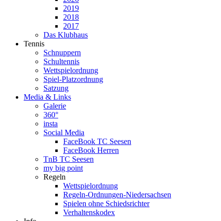
2019
2018
2017
Das Klubhaus
Tennis
Schnuppern
Schultennis
Wettspielordnung
Spiel-Platzordnung
Satzung
Media & Links
Galerie
360°
insta
Social Media
FaceBook TC Seesen
FaceBook Herren
TnB TC Seesen
my big point
Regeln
Wettspielordnung
Regeln-Ordnungen-Niedersachsen
Spielen ohne Schiedsrichter
Verhaltenskodex