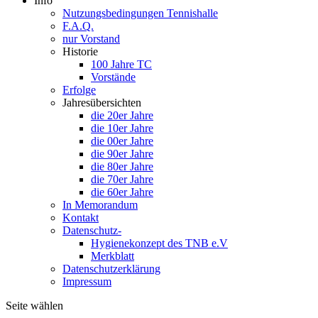
Info
Nutzungsbedingungen Tennishalle
F.A.Q.
nur Vorstand
Historie
100 Jahre TC
Vorstände
Erfolge
Jahresübersichten
die 20er Jahre
die 10er Jahre
die 00er Jahre
die 90er Jahre
die 80er Jahre
die 70er Jahre
die 60er Jahre
In Memorandum
Kontakt
Datenschutz-
Hygienekonzept des TNB e.V
Merkblatt
Datenschutzerklärung
Impressum
Seite wählen