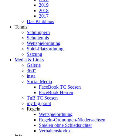
2019
2018
2017
Das Klubhaus
Tennis
Schnuppern
Schultennis
Wettspielordnung
Spiel-Platzordnung
Satzung
Media & Links
Galerie
360°
insta
Social Media
FaceBook TC Seesen
FaceBook Herren
TnB TC Seesen
my big point
Regeln
Wettspielordnung
Regeln-Ordnungen-Niedersachsen
Spielen ohne Schiedsrichter
Verhaltenskodex