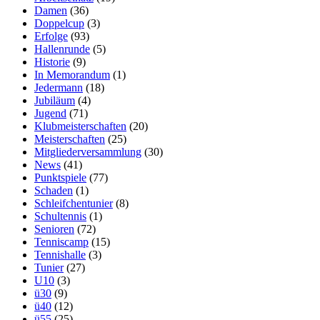
Damen
(36)
Doppelcup
(3)
Erfolge
(93)
Hallenrunde
(5)
Historie
(9)
In Memorandum
(1)
Jedermann
(18)
Jubiläum
(4)
Jugend
(71)
Klubmeisterschaften
(20)
Meisterschaften
(25)
Mitgliederversammlung
(30)
News
(41)
Punktspiele
(77)
Schaden
(1)
Schleifchentunier
(8)
Schultennis
(1)
Senioren
(72)
Tenniscamp
(15)
Tennishalle
(3)
Tunier
(27)
U10
(3)
ü30
(9)
ü40
(12)
ü55
(25)