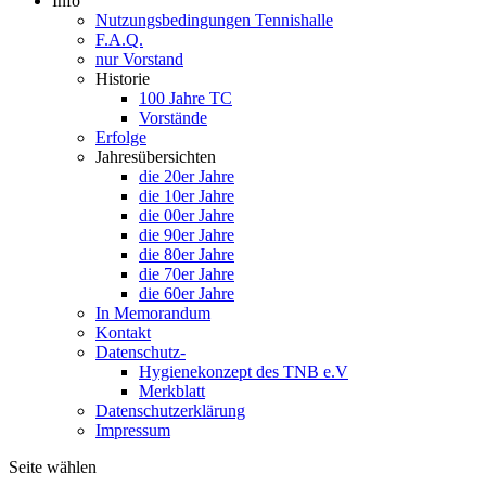
Info
Nutzungsbedingungen Tennishalle
F.A.Q.
nur Vorstand
Historie
100 Jahre TC
Vorstände
Erfolge
Jahresübersichten
die 20er Jahre
die 10er Jahre
die 00er Jahre
die 90er Jahre
die 80er Jahre
die 70er Jahre
die 60er Jahre
In Memorandum
Kontakt
Datenschutz-
Hygienekonzept des TNB e.V
Merkblatt
Datenschutzerklärung
Impressum
Seite wählen