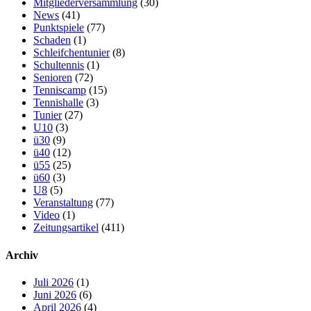
Mitgliederversammlung
(30)
News
(41)
Punktspiele
(77)
Schaden
(1)
Schleifchentunier
(8)
Schultennis
(1)
Senioren
(72)
Tenniscamp
(15)
Tennishalle
(3)
Tunier
(27)
U10
(3)
ü30
(9)
ü40
(12)
ü55
(25)
ü60
(3)
U8
(5)
Veranstaltung
(77)
Video
(1)
Zeitungsartikel
(411)
Archiv
Juli 2026
(1)
Juni 2026
(6)
April 2026
(4)