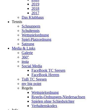
2019
2018
2017
Das Klubhaus
Tennis
Schnuppern
Schultennis
Wettspielordnung
Spiel-Platzordnung
Satzung
Media & Links
Galerie
360°
insta
Social Media
FaceBook TC Seesen
FaceBook Herren
TnB TC Seesen
my big point
Regeln
Wettspielordnung
Regeln-Ordnungen-Niedersachsen
Spielen ohne Schiedsrichter
Verhaltenskodex