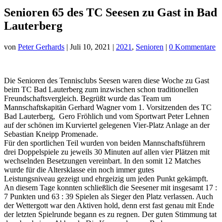
Senioren 65 des TC Seesen zu Gast in Bad
Lauterberg
von
Peter Gerhards
|
Juli 10, 2021
|
2021
,
Senioren
|
0 Kommentare
Die Senioren des Tennisclubs Seesen waren diese Woche zu Gast
beim TC Bad Lauterberg zum inzwischen schon traditionellen
Freundschaftsvergleich. Begrüßt wurde das Team um
Mannschaftskapitän Gerhard Wagner vom 1. Vorsitzenden des TC
Bad Lauterberg, Gero Fröhlich und vom Sportwart Peter Lehnen
auf der schönen im Kurviertel gelegenen Vier-Platz Anlage an der
Sebastian Kneipp Promenade.
Für den sportlichen Teil wurden von beiden Mannschaftsführern
drei Doppelspiele zu jeweils 30 Minuten auf allen vier Plätzen mit
wechselnden Besetzungen vereinbart. In den somit 12 Matches
wurde für die Altersklasse ein noch immer gutes
Leistungsniveau gezeigt und ehrgeizig um jeden Punkt gekämpft.
An diesem Tage konnten schließlich die Seesener mit insgesamt 17 :
7 Punkten und 63 : 39 Spielen als Sieger den Platz verlassen. Auch
der Wettergott war den Aktiven hold, denn erst fast genau mit Ende
der letzten Spielrunde begann es zu regnen. Der guten Stimmung tat