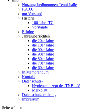
Info
Nutzungsbedingungen Tennishalle
F.A.Q.
nur Vorstand
Historie
100 Jahre TC
Vorstände
Erfolge
Jahresübersichten
die 20er Jahre
die 10er Jahre
die 00er Jahre
die 90er Jahre
die 80er Jahre
die 70er Jahre
die 60er Jahre
In Memorandum
Kontakt
Datenschutz-
Hygienekonzept des TNB e.V
Merkblatt
Datenschutzerklärung
Impressum
Seite wählen