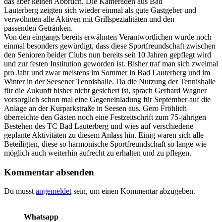
das aber keinen Abbruch. Die Kameraden aus Bad
Lauterberg zeigten sich wieder einmal als gute Gastgeber und
verwöhnten alle Aktiven mit Grillspezialitäten und den
passenden Getränken.
Von den eingangs bereits erwähnten Verantwortlichen wurde noch
einmal besonders gewürdigt, dass diese Sportfreundschaft zwischen
den Senioren beider Clubs nun bereits seit 10 Jahren gepflegt wird
und zur festen Institution geworden ist. Bisher traf man sich zweimal
pro Jahr und zwar meistens im Sommer in Bad Lauterberg und im
Winter in der Seesener Tennishalle. Da die Nutzung der Tennishalle
für die Zukunft bisher nicht gesichert ist, sprach Gerhard Wagner
vorsorglich schon mal eine Gegeneinladung für September auf die
Anlage an der Kurparkstraße in Seesen aus. Gero Fröhlich
überreichte den Gästen noch eine Festzeitschrift zum 75-jährigen
Bestehen des TC Bad Lauterberg und wies auf verschiedene
geplante Aktivitäten zu diesem Anlass hin. Einig waren sich alle
Beteiligten, diese so harmonische Sportfreundschaft so lange wie
möglich auch weiterhin aufrecht zu erhalten und zu pflegen.
Kommentar absenden
Du musst
angemeldet
sein, um einen Kommentar abzugeben.
Whatsapp