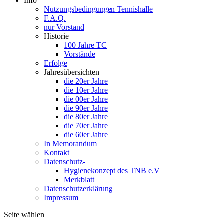
Info
Nutzungsbedingungen Tennishalle
F.A.Q.
nur Vorstand
Historie
100 Jahre TC
Vorstände
Erfolge
Jahresübersichten
die 20er Jahre
die 10er Jahre
die 00er Jahre
die 90er Jahre
die 80er Jahre
die 70er Jahre
die 60er Jahre
In Memorandum
Kontakt
Datenschutz-
Hygienekonzept des TNB e.V
Merkblatt
Datenschutzerklärung
Impressum
Seite wählen