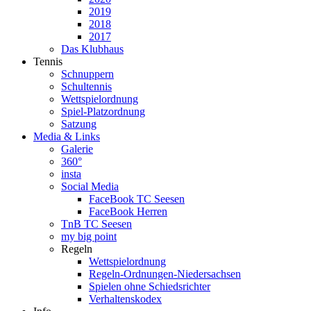
2019
2018
2017
Das Klubhaus
Tennis
Schnuppern
Schultennis
Wettspielordnung
Spiel-Platzordnung
Satzung
Media & Links
Galerie
360°
insta
Social Media
FaceBook TC Seesen
FaceBook Herren
TnB TC Seesen
my big point
Regeln
Wettspielordnung
Regeln-Ordnungen-Niedersachsen
Spielen ohne Schiedsrichter
Verhaltenskodex