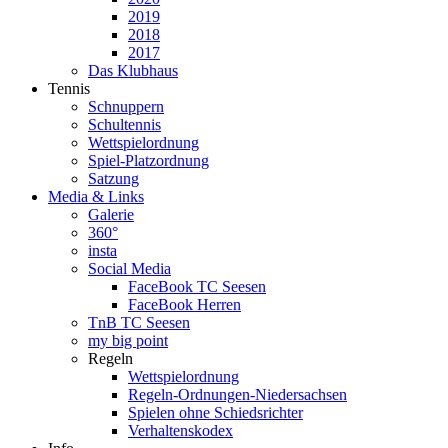
2019
2018
2017
Das Klubhaus
Tennis
Schnuppern
Schultennis
Wettspielordnung
Spiel-Platzordnung
Satzung
Media & Links
Galerie
360°
insta
Social Media
FaceBook TC Seesen
FaceBook Herren
TnB TC Seesen
my big point
Regeln
Wettspielordnung
Regeln-Ordnungen-Niedersachsen
Spielen ohne Schiedsrichter
Verhaltenskodex