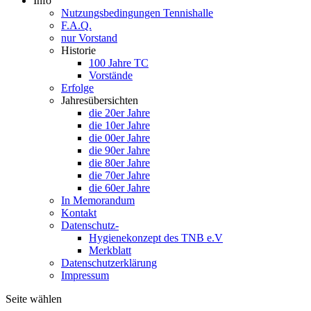
Info
Nutzungsbedingungen Tennishalle
F.A.Q.
nur Vorstand
Historie
100 Jahre TC
Vorstände
Erfolge
Jahresübersichten
die 20er Jahre
die 10er Jahre
die 00er Jahre
die 90er Jahre
die 80er Jahre
die 70er Jahre
die 60er Jahre
In Memorandum
Kontakt
Datenschutz-
Hygienekonzept des TNB e.V
Merkblatt
Datenschutzerklärung
Impressum
Seite wählen