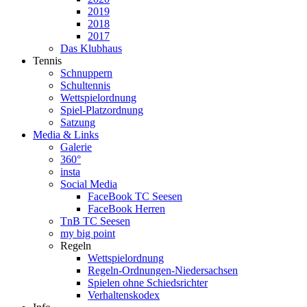
2019
2018
2017
Das Klubhaus
Tennis
Schnuppern
Schultennis
Wettspielordnung
Spiel-Platzordnung
Satzung
Media & Links
Galerie
360°
insta
Social Media
FaceBook TC Seesen
FaceBook Herren
TnB TC Seesen
my big point
Regeln
Wettspielordnung
Regeln-Ordnungen-Niedersachsen
Spielen ohne Schiedsrichter
Verhaltenskodex