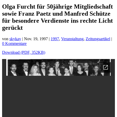
Olga Furcht für 50jährige Mitgliedschaft
sowie Franz Paetz und Manfred Schütze
für besondere Verdienste ins rechte Licht
gerückt
von
skykay
|
Nov. 19, 1997
|
1997
,
Veranstaltung
,
Zeitungsartikel
|
0 Kommentare
Download (PDF, 352KB)