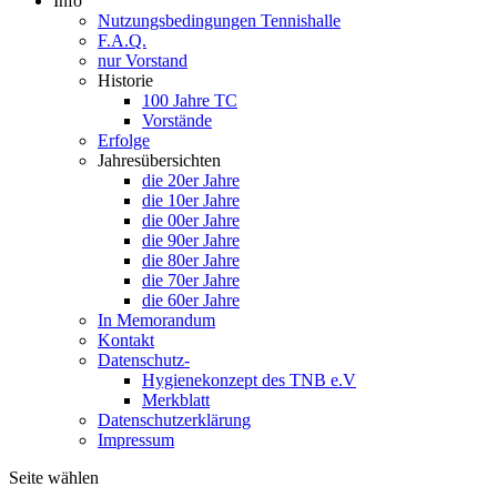
Info
Nutzungsbedingungen Tennishalle
F.A.Q.
nur Vorstand
Historie
100 Jahre TC
Vorstände
Erfolge
Jahresübersichten
die 20er Jahre
die 10er Jahre
die 00er Jahre
die 90er Jahre
die 80er Jahre
die 70er Jahre
die 60er Jahre
In Memorandum
Kontakt
Datenschutz-
Hygienekonzept des TNB e.V
Merkblatt
Datenschutzerklärung
Impressum
Seite wählen