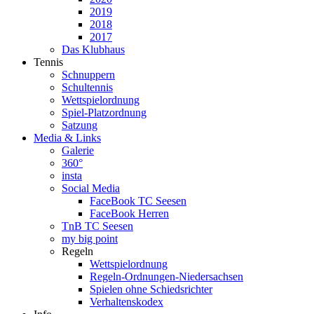
2019
2018
2017
Das Klubhaus
Tennis
Schnuppern
Schultennis
Wettspielordnung
Spiel-Platzordnung
Satzung
Media & Links
Galerie
360°
insta
Social Media
FaceBook TC Seesen
FaceBook Herren
TnB TC Seesen
my big point
Regeln
Wettspielordnung
Regeln-Ordnungen-Niedersachsen
Spielen ohne Schiedsrichter
Verhaltenskodex