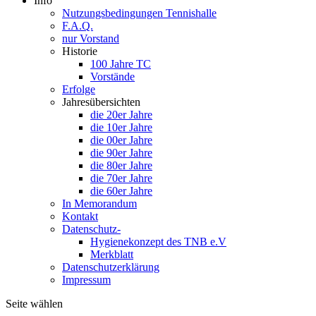
Info
Nutzungsbedingungen Tennishalle
F.A.Q.
nur Vorstand
Historie
100 Jahre TC
Vorstände
Erfolge
Jahresübersichten
die 20er Jahre
die 10er Jahre
die 00er Jahre
die 90er Jahre
die 80er Jahre
die 70er Jahre
die 60er Jahre
In Memorandum
Kontakt
Datenschutz-
Hygienekonzept des TNB e.V
Merkblatt
Datenschutzerklärung
Impressum
Seite wählen