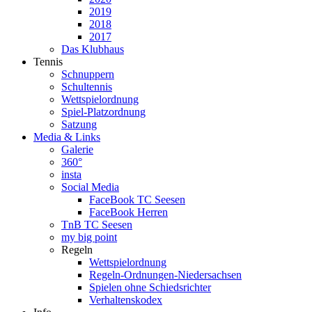
2019
2018
2017
Das Klubhaus
Tennis
Schnuppern
Schultennis
Wettspielordnung
Spiel-Platzordnung
Satzung
Media & Links
Galerie
360°
insta
Social Media
FaceBook TC Seesen
FaceBook Herren
TnB TC Seesen
my big point
Regeln
Wettspielordnung
Regeln-Ordnungen-Niedersachsen
Spielen ohne Schiedsrichter
Verhaltenskodex