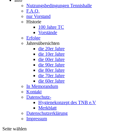
Info
Nutzungsbedingungen Tennishalle
F.A.Q.
nur Vorstand
Historie
100 Jahre TC
Vorstände
Erfolge
Jahresübersichten
die 20er Jahre
die 10er Jahre
die 00er Jahre
die 90er Jahre
die 80er Jahre
die 70er Jahre
die 60er Jahre
In Memorandum
Kontakt
Datenschutz-
Hygienekonzept des TNB e.V
Merkblatt
Datenschutzerklärung
Impressum
Seite wählen