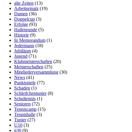
alte Zeiten
(13)
Arbeitseinatz
(19)
Damen
(36)
Doppelcup
(3)
Erfolge
(93)
Hallenrunde
(5)
Historie
(9)
In Memorandum
(1)
Jedermann
(18)
Jubiläum
(4)
Jugend
(71)
Klubmeisterschaften
(20)
Meisterschaften
(25)
Mitgliederversammlung
(30)
News
(41)
Punktspiele
(77)
Schaden
(1)
Schleifchentunier
(8)
Schultennis
(1)
Senioren
(72)
Tenniscamp
(15)
Tennishalle
(3)
Tunier
(27)
U10
(3)
ü30
(9)