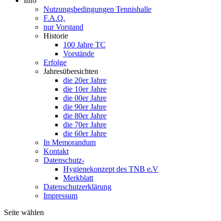
Info
Nutzungsbedingungen Tennishalle
F.A.Q.
nur Vorstand
Historie
100 Jahre TC
Vorstände
Erfolge
Jahresübersichten
die 20er Jahre
die 10er Jahre
die 00er Jahre
die 90er Jahre
die 80er Jahre
die 70er Jahre
die 60er Jahre
In Memorandum
Kontakt
Datenschutz-
Hygienekonzept des TNB e.V
Merkblatt
Datenschutzerklärung
Impressum
Seite wählen