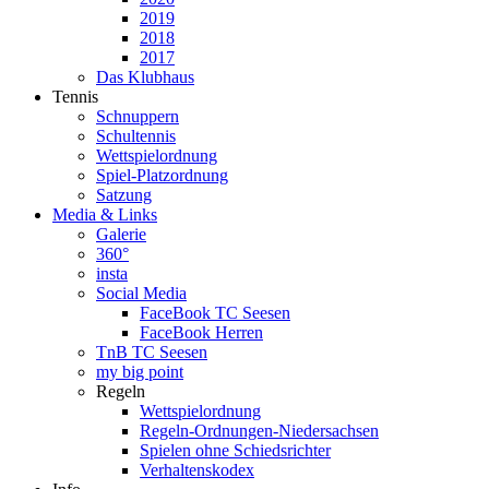
2019
2018
2017
Das Klubhaus
Tennis
Schnuppern
Schultennis
Wettspielordnung
Spiel-Platzordnung
Satzung
Media & Links
Galerie
360°
insta
Social Media
FaceBook TC Seesen
FaceBook Herren
TnB TC Seesen
my big point
Regeln
Wettspielordnung
Regeln-Ordnungen-Niedersachsen
Spielen ohne Schiedsrichter
Verhaltenskodex