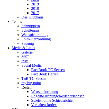
2019
2018
2017
Das Klubhaus
Tennis
Schnuppern
Schultennis
Wettspielordnung
Spiel-Platzordnung
Satzung
Media & Links
Galerie
360°
insta
Social Media
FaceBook TC Seesen
FaceBook Herren
TnB TC Seesen
my big point
Regeln
Wettspielordnung
Regeln-Ordnungen-Niedersachsen
Spielen ohne Schiedsrichter
Verhaltenskodex