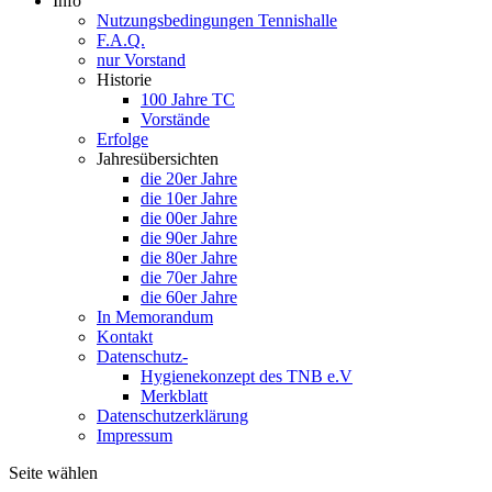
Info
Nutzungsbedingungen Tennishalle
F.A.Q.
nur Vorstand
Historie
100 Jahre TC
Vorstände
Erfolge
Jahresübersichten
die 20er Jahre
die 10er Jahre
die 00er Jahre
die 90er Jahre
die 80er Jahre
die 70er Jahre
die 60er Jahre
In Memorandum
Kontakt
Datenschutz-
Hygienekonzept des TNB e.V
Merkblatt
Datenschutzerklärung
Impressum
Seite wählen